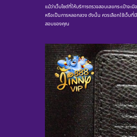
แม้ว่าเว็บไซต์ที่ให้บริการตรวจสอบเลขกระเป๋าจะมีอยู
หรือเป็นการหลอกลวง ดังนั้น ควรเลือกใช้เว็บที่ม
สอบของคุณ