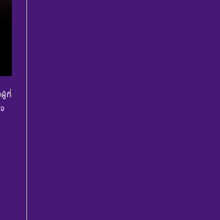
้ที่
วจ