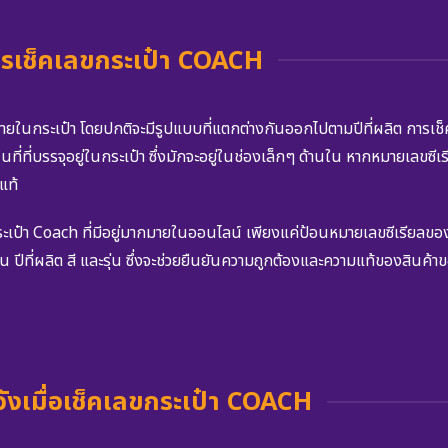
การเช็คเลขกระเป๋า COACH
่ภายในกระเป๋า โดยปกติจะมีรูปแบบที่แตกต่างกันออกไปตามปีที่ผลิต การเช็
ที่ที่บรรจุอยู่ในกระเป๋า ซึ่งมักจะอยู่ในช่องเล็กๆ ด้านใน หากหมายเลขซีเร
แท้
ระเป๋า Coach ที่มีอยู่มากมายในออนไลน์ เพียงแค่ป้อนหมายเลขซีเรียลขอ
เช่น ปีที่ผลิต สี และรุ่น ซึ่งจะช่วยยืนยันความถูกต้องและความแท้ของสินค้า
วังเมื่อเช็คเลขกระเป๋า COACH