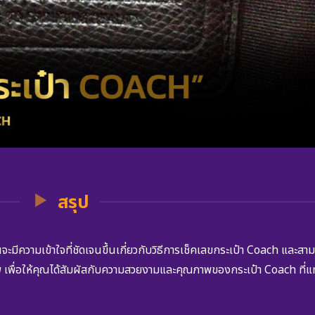
สรุป
ณจะมีความเข้าใจที่ชัดเจนขึ้นเกี่ยวกับวิธีการเช็คเลขกระเป๋า Coach และสา
 เพื่อให้คุณได้สัมผัสกับความสวยงามและคุณภาพของกระเป๋า Coach ที่แท