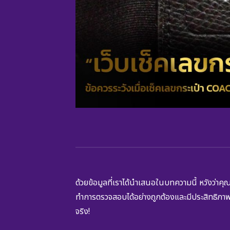
ด้วยข้อมูลที่เราได้นำเสนอในบทความนี้ หวังว่าคุ
ทำการตรวจสอบได้อย่างถูกต้องและมีประสิทธิภาพ
จริง!