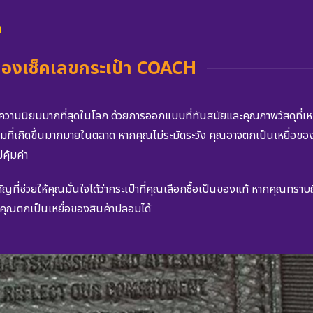
h
้องเช็คเลขกระเป๋า COACH
ับความนิยมมากที่สุดในโลก ด้วยการออกแบบที่ทันสมัยและคุณภาพวัสดุที่เห
อมที่เกิดขึ้นมากมายในตลาด หากคุณไม่ระมัดระวัง คุณอาจตกเป็นเหยื่อของ
คุ้มค่า
ี่ช่วยให้คุณมั่นใจได้ว่ากระเป๋าที่คุณเลือกซื้อเป็นของแท้ หากคุณทราบ
ห้คุณตกเป็นเหยื่อของสินค้าปลอมได้