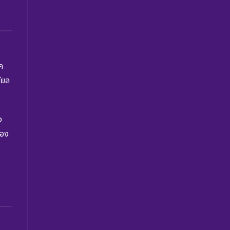
ค
ียล
ง
ของ