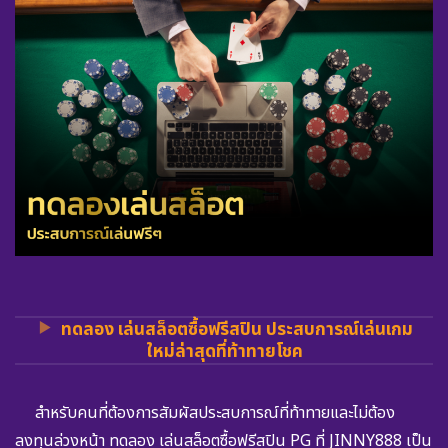
ทดลอง เล่นสล็อตซื้อฟรีสปิน ประสบการณ์เล่นเกม
ใหม่ล่าสุดที่ท้าทายโชค
สำหรับคนที่ต้องการสัมผัสประสบการณ์ที่ท้าทายและไม่ต้อง
ลงทุนล่วงหน้า ทดลอง เล่นสล็อตซื้อฟรีสปิน PG ที่ JINNY888 เป็น