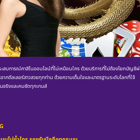
ประสบการณ์
คาสิโนออนไลน์
ที่ไม่เหมือนใคร ด้วยบริการที่
ไม่ต้องโยกบัญชีผ
จากดีลเลอร์สาวสวยทุกท่าน ด้วยความเต็มใจและมาตรฐานระดับโลกที่ใช้
สมจริงและคมชัดทุกเกมส์
NG
ไม่ซ้ำใคร รองรับมือถือทุกระบบ