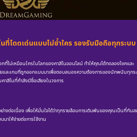
่โดดเด่นแบบไม่ซ้ำใคร รองรับมือถือทุกระบบ
ที่ไม่เหมือนใครในโลกของคาสิโนออนไลน์ ทำให้คุณได้ทดลองโชคและ
ันสมัยและเกมที่ถูกออกแบบมาเพื่อตอบสนองความต้องการของนักพนันทุกระ
าสิโนที่กำลังมีชื่อเสียงในวงการ
อเนื่อง เพื่อให้มั่นใจได้ว่าทุกรายล้อมการเดิมพันของคุณเป็นที่ทันส
บมาให้ง่ายต่อการใช้งาน