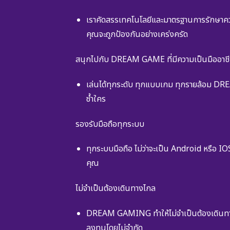
เราคัดสรรเทคโนโลยีและมาตรฐานการรักษาความ
คุณจะถูกป้องกันอย่างเคร่งครัด
สนุกไปกับ DREAM GAME ที่มีความเป็นมืออาช
เล่นได้ทุกระดับ ทุกแบบเกม ทุกรายล้อม DR
ซ้ำใคร
รองรับมือถือทุกระบบ
ทุกระบบมือถือ ไม่ว่าจะเป็น Android หรือ IO
คุณ
ไม่จำเป็นต้องเดินทางไกล
DREAM GAMING ทำให้ไม่จำเป็นต้องเดินทางไ
ลงทุนโดยไม่จำกัด