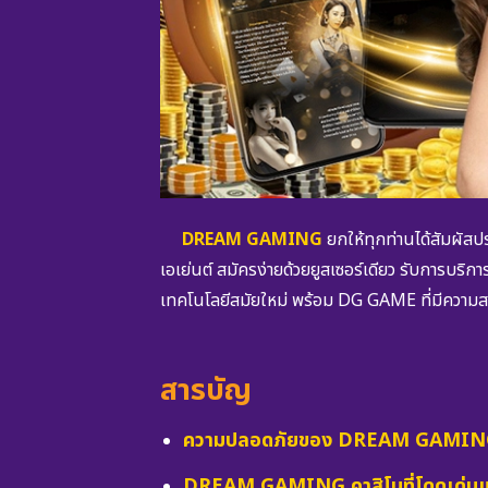
DREAM GAMING
ยกให้ทุกท่านได้สัมผัส
เอเย่นต์ สมัครง่ายด้วยยูสเซอร์เดียว
รับการบริการ
เทคโนโลยีสมัยใหม่ พร้อม
DG GAME
ที่มีความ
สารบัญ
ความปลอดภัยของ DREAM GAMI
DREAM GAMING คาสิโนที่โดดเด่นแบบ