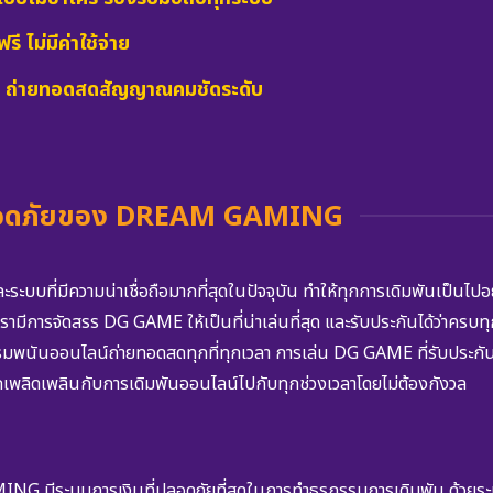
ม่มีค่าใช้จ่าย
 ถ่ายทอดสดสัญญาณคมชัดระดับ
อดภัยของ DREAM GAMING
ะบบที่มีความน่าเชื่อถือมากที่สุดในปัจจุบัน ทำให้ทุก
การเดิมพัน
เป็นไปอ
การจัดสรร DG GAME ให้เป็นที่น่าเล่นที่สุด และรับประกันได้ว่าครบท
รม
พนันออนไลน์ถ่ายทอดสด
ทุกที่ทุกเวลา การเล่น
DG GAME
ที่รับประกั
เพลิดเพลินกับ
การเดิมพันออนไลน์
ไปกับทุกช่วงเวลาโดยไม่ต้องกังวล
 มีระบบการเงินที่ปลอดภัยที่สุดในการ
ทำธุรกรรมการเดิมพัน
ด้วยร