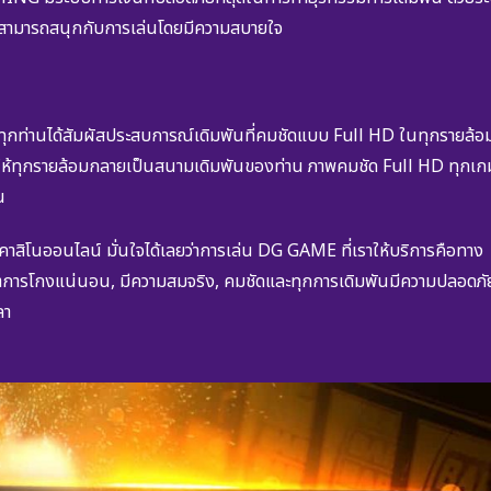
่านสามารถสนุกกับการเล่นโดยมีความสบายใจ
ทุกท่านได้สัมผัสประสบการณ์เดิมพันที่คมชัดแบบ Full HD ในทุกรายล้อม
ำให้ทุกรายล้อมกลายเป็นสนามเดิมพันของท่าน ภาพคมชัด Full HD ทุก
เก
น
คาสิโนออนไลน์
มั่นใจได้เลยว่าการเล่น DG GAME ที่เราให้บริการคือทาง
มีปัญหาการโกงแน่นอน, มีความสมจริง, คมชัดและทุกการเดิมพันมีความปลอดภั
ลา