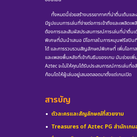
ทั้งหมดนี้ช่วยสร้างบรรยากาศที่น่าตื่นเต้นแล
มีรูปแบบการเล่นที่ง่ายต่อการเข้าถึงและเพลิดเ
ต้องการและสัมผัสประสบการณ์การเล่นที่น่าตื่นเต
พิเศษที่มันนำเสนอ มีโอกาสในการหมุนฟรีสปินที่ส
ได้ และการรวบรวมสัญลักษณ์พิเศษที่ เพิ่มโอก
และเพลงพื้นหลังที่เข้ากับธีมของเกม มันช่วยเพิ
Aztec
จะไม่ให้คุณได้รับประสบการณ์การเล่นที่อ
ก้อนโตให้ผู้เล่นอยู่เสมอตลอดมาตั้งแต่เกมเปิด
สารบัญ
ตัวละครและสัญลักษณ์ที่สวยงาม
Treasures of Aztec PG สำนักเกมส