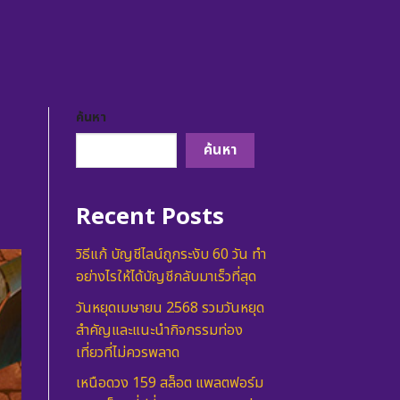
ค้นหา
ค้นหา
Recent Posts
วิธีแก้ บัญชีไลน์ถูกระงับ 60 วัน ทำ
อย่างไรให้ได้บัญชีกลับมาเร็วที่สุด
วันหยุดเมษายน 2568 รวมวันหยุด
สำคัญและแนะนำกิจกรรมท่อง
เที่ยวที่ไม่ควรพลาด
เหนือดวง 159 สล็อต แพลตฟอร์ม