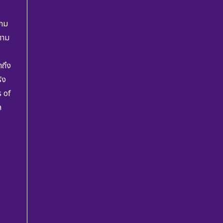
เกม
ตาม
าถึง
ิง
 of
ล