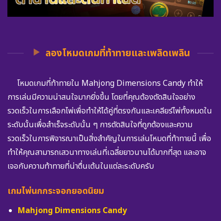
ลองโหมดเกมที่ท้าทายและเพลิดเพลิน
โหมดเกมที่ท้าทายใน Mahjong Dimensions Candy ทำให้
การเล่นมีความน่าสนใจมากยิ่งขึ้น โดยที่คุณต้องตัดสินใจอย่าง
รวดเร็วในการเลือกไพ่เพื่อทำให้ได้คู่ที่ตรงกันและเคลียร์ไพ่ทั้งหมดใน
ระดับนั้นเพื่อสำเร็จระดับนั้น ๆ การตัดสินใจที่ถูกต้องและความ
รวดเร็วในการพิจารณาเป็นสิ่งสำคัญในการเล่นโหมดที่ท้าทายนี้ เพื่อ
ทำให้คุณสามารถเสวนาทางเล่นที่เฉลี่ยยาวนานได้มากที่สุด และอาจ
เจอกับความท้าทายที่น่าตื่นเต้นในแต่ละระดับครับ
เกมไพ่นกกระจอกยอดนิยม
Mahjong Dimensions Candy