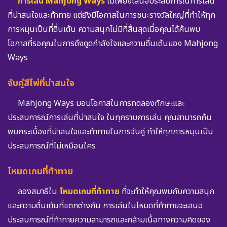
การเล่น Mahjong Ways
ไม่เพียงเสนอประสบการณ์การเล่น
ที่น่าสนใจและท้าทาย แต่ยังมีโอกาสในการชนะรางวัลใหญ่ที่ทำให้ทุก
การหมุนเป็นที่ตื่นเต้น ความสนุกไม่มีที่สิ้นสุดเมื่อคุณได้ค้นพบ
โอกาสที่รอคุณในการดึงดูดกำลังใจและความตื่นเต้นของ Mahjong
Ways
จับคู่สีไพ่ที่น่าสนใจ
Mahjong Ways มอบโอกาสในการทดลองทักษะและ
ประสบการณ์การเล่นที่น่าสนใจ ในทุกราบการเล่น คุณสามารถค้น
พบกระเบื้องที่น่าสนใจและท้าทายในการจับคู่ ทำให้ทุกการหมุนเป็น
ประสบการณ์ที่ไม่เหมือนใคร
โหมดเกมที่ท้าทาย
ลองสมาธิใน
โหมดเกมที่ท้าทาย
ที่จะทำให้คุณพบกับความสนุก
และความตื่นเต้นที่แตกต่างกัน การเล่นในโหมดที่ท้าทายจะเสนอ
ประสบการณ์ที่ท้าทายความสามารถและกล้ามเนื้อทางความคิดของ