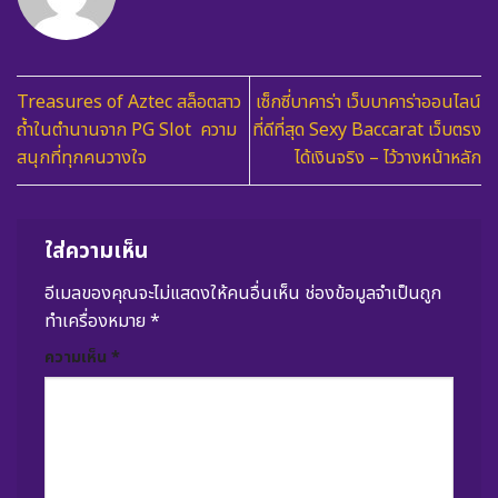
Treasures of Aztec สล็อตสาว
เซ็กซี่บาคาร่า เว็บบาคาร่าออนไลน์
ถ้ำในตำนานจาก PG Slot ความ
ที่ดีที่สุด Sexy Baccarat เว็บตรง
สนุกที่ทุกคนวางใจ
ได้เงินจริง – ไว้วางหน้าหลัก
ใส่ความเห็น
อีเมลของคุณจะไม่แสดงให้คนอื่นเห็น
ช่องข้อมูลจำเป็นถูก
ทำเครื่องหมาย
*
ความเห็น
*