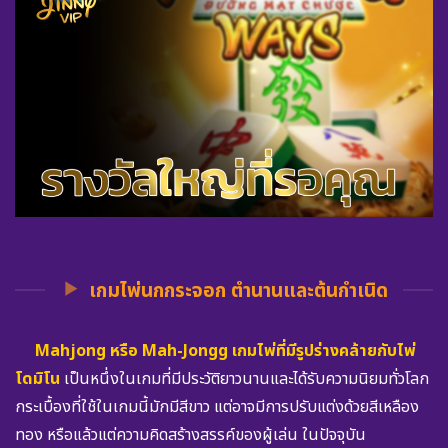
เกมไพ่นกกระจอก ตำนานและต้นกำเนิด
Mahjong หรือ Mah-Jongg เกมไพ่ที่มีรูปร่างคล้ายกับไพ่
โดมิโน
เป็นหนึ่งในเกมที่มีประวัติยาวนานและได้รับความนิยมทั่วโลก
กระเบื้องที่ใช้ในเกมนี้มักมีสีขาว แต่อาจมีการปรับแต่งด้วยสีเหลือง
ทอง หรือแล้วแต่ความคิดสร้างสรรค์ของผู้เล่น ในปัจจุบัน