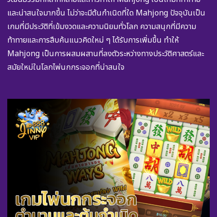
และน่าสนใจมากขึ้น
ไม่ว่าจะมีต้นกำเนิดที่ใด Mahjong ปัจจุบันเป็น
เกมที่มีประวัติที่เข้มงวดและความนิยมทั่วโลก ความสนุกที่มีความ
ท้าทายและการสืบค้นแนวคิดใหม่ ๆ ได้รับการเพิ่มขึ้น ทำให้
Mahjong เป็นการผสมผสานที่ลงตัวระหว่างทางประวัติศาสตร์และ
สมัยใหม่ในโลกไพ่นกกระจอกที่น่าสนใจ