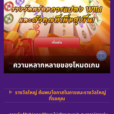
รางวัลใหญ่ ค้นพบโอกาสในการชนะรางวัลใหญ่
ที่รอคุณ