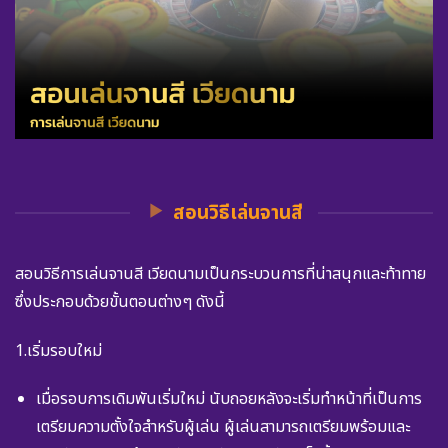
สอนวิธีเล่นจานสี
สอนวิธีการเล่นจานสี เวียดนามเป็นกระบวนการที่น่าสนุกและท้าทาย
ซึ่งประกอบด้วยขั้นตอนต่างๆ ดังนี้
1.เริ่มรอบใหม่
เมื่อรอบการเดิมพันเริ่มใหม่ นับถอยหลังจะเริ่มทำหน้าที่เป็นการ
เตรียมความตั้งใจสำหรับผู้เล่น ผู้เล่นสามารถเตรียมพร้อมและ