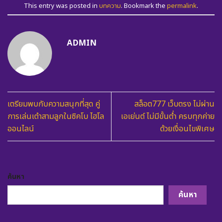
This entry was posted in
บทความ
. Bookmark the
permalink
.
ADMIN
เตรียมพบกับความสนุกที่สุด คู่
สล็อต777 เว็บตรง ไม่ผ่าน
การเล่นเต๋าสามลูกในซิคโบ ไฮโล
เอเย่นต์ ไม่มีขั้นต่ำ ครบทุกค่าย
ออนไลน์
ด้วยเงื่อนไขพิเศษ
ค้นหา
ค้นหา