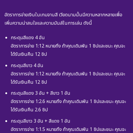
อัตราการจ่ายเงิน
ในเกมจานสี เวียดนามนั้นมีความหลากหลายเพื่อ
เพิ่มความน่าสนใจและความมันส์ในการเล่น ดังนี้
กระดุมสีแดง 4 อัน
อัตราการจ่าย 1:12 หมายถึง ถ้าคุณเดิมพัน 1 ชิปและชนะ คุณจะ
ได้รับเงินคืน 12 ชิป
กระดุมสีขาว 4 อัน
อัตราการจ่าย 1:12 หมายถึง ถ้าคุณเดิมพัน 1 ชิปและชนะ คุณจะ
ได้รับเงินคืน 12 ชิป
กระดุมสีแดง 3 อัน + สีขาว 1 อัน
อัตราการจ่าย 1:2.6 หมายถึง ถ้าคุณเดิมพัน 1 ชิปและชนะ คุณจะ
ได้รับเงินคืน 2.6 ชิป
กระดุมสีขาว 3 อัน + สีแดง 1 อัน
อัตราการจ่าย 1:1.5 หมายถึง ถ้าคุณเดิมพัน 1 ชิปและชนะ คุณจะ