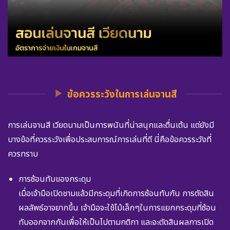
ข้อควรระวังในการเล่นจานสี
การเล่นจานสี เวียดนามเป็นการพนันที่น่าสนุกและตื่นเต้น แต่ยังมี
บางข้อที่ควรระวังเพื่อประสบการณ์การเล่นที่ดี นี่คือข้อควรระวังที่
ควรทราบ
การซ้อนทับของกระดุม
เมื่อเจ้ามือเปิดชามแล้วมีกระดุมที่เกิดการซ้อนทับกัน การตัดสิน
ผลลัพธ์อาจยากขึ้น เจ้ามือจะใช้ไม้เล็กๆในการแยกกระดุมที่ซ้อน
ทับออกจากกันเพื่อให้เป็นไปตามกติกา และจะตัดสินผลการเปิด