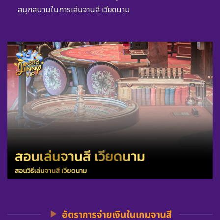
สนุกสนานในการเล่นจานสี เวียดนาม
อัตราการจ่ายเงินในเกมจานสี