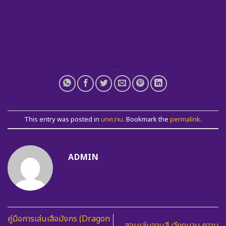
This entry was posted in
บทความ
. Bookmark the
permalink
.
ADMIN
คู่มือการเล่นเสือมังกร (Dragon
สอนเล่นจานสี เวียดนาม ความ