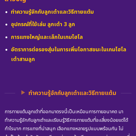
ทำความรู้จักกับลูกเต๋าและวิธีทายแต้ม
อุปกรณ์ที่ใช้เล่น ลูกเต๋า 3 ลูก
การแทงใหญ่และเล็กในเกมไฮโล
อัตราการต่อรองสุ่มในการเพิ่มโอกาสชนะในเกมไฮโล
เต๋าสามลูก
ทำความรู้จักกับลูกเต๋าและวิธีทายแต้ม
การทายแต้มลูกเต๋าที่ออกมาตรงนี้เป็นเหมือนการทายอนาคต มา
ทำความรู้จักกับลูกเต๋าและเรียนรู้วิธีการทายแต้มที่จะเสี่ยงน้อยแต่ได้
กำไรมาก การแทงที่น่าสนุก เลือกแทงหลายรูปแบบพร้อมกัน ไม่