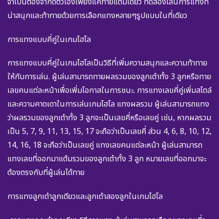
จำเป็นต้องจำกัดตัวเองเพียงแค่ทายแต้มเดียว ทดลองเล่นการแทงที่
น่าสนุกและท้าทายด้วยการเลือกแทงหลายๆรูปแบบในที่เดียว
การแทงแบบคี่คู่ในเกมไฮโล
การแทงแบบคี่คู่ในเกมไฮโลเป็นวิธีที่เพิ่มความสนุกและความท้าทาย
ให้กับการเล่น. ผู้เล่นสามารถทายผลรวมของลูกเต๋าทั้ง 3 ลูกหรือทาย
เลขคนแต่ละหน้าเพื่อเพิ่มโอกาสในการชนะ. การแทงเลขคี่คู่เพิ่มสไตล์
และความคาดเดาในการเล่นเกมไฮโล แทงผลรวม ผู้เล่นสามารถแทง
ว่าผลรวมของลูกเต๋าทั้ง 3 ลูกจะเป็นเลขคี่หรือเลขคู่ เช่น, หากผลรวม
เป็น 5, 7, 9, 11, 13, 15, 17 จะถือว่าเป็นเลขคี่ ส่วน 4, 6, 8, 10, 12,
14, 16, 18 จะถือว่าเป็นเลขคู่ แทงเลขคนแต่ละหน้า ผู้เล่นสามารถ
แทงเลขที่ออกมาแต้มรวมของลูกเต๋าทั้ง 3 ลูก หมายเลขที่ออกมาจะ
ต้องตรงกับที่ผู้เล่นได้ทาย
การแทงลูกเต๋าลูกเดียวและลูกเต๋าสองลูกในเกมไฮโล