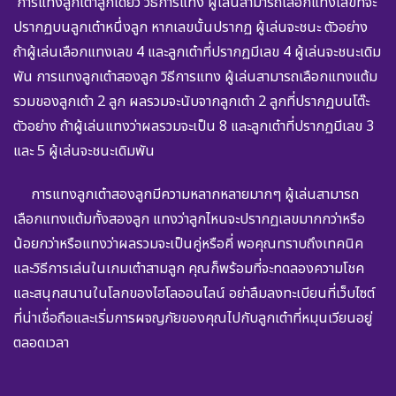
การแทงลูกเต๋าลูกเดียว วิธีการแทง ผู้เล่นสามารถเลือกแทงเลขที่จะ
ปรากฏบนลูกเต๋าหนึ่งลูก หากเลขนั้นปรากฏ ผู้เล่นจะชนะ ตัวอย่าง
ถ้าผู้เล่นเลือกแทงเลข 4 และลูกเต๋าที่ปรากฏมีเลข 4 ผู้เล่นจะชนะเดิม
พัน การแทงลูกเต๋าสองลูก วิธีการแทง ผู้เล่นสามารถเลือกแทงแต้ม
รวมของลูกเต๋า 2 ลูก ผลรวมจะนับจากลูกเต๋า 2 ลูกที่ปรากฏบนโต๊ะ
ตัวอย่าง ถ้าผู้เล่นแทงว่าผลรวมจะเป็น 8 และลูกเต๋าที่ปรากฏมีเลข 3
และ 5 ผู้เล่นจะชนะเดิมพัน
การแทงลูกเต๋าสองลูกมีความหลากหลายมากๆ ผู้เล่นสามารถ
เลือกแทงแต้มทั้งสองลูก แทงว่าลูกไหนจะปรากฏเลขมากกว่าหรือ
น้อยกว่าหรือแทงว่าผลรวมจะเป็นคู่หรือคี่ พอคุณทราบถึงเทคนิค
และวิธีการเล่นในเกมเต๋าสามลูก คุณก็พร้อมที่จะทดลองความโชค
และสนุกสนานในโลกของไฮโลออนไลน์ อย่าลืมลงทะเบียนที่เว็บไซต์
ที่น่าเชื่อถือและเริ่มการผจญภัยของคุณไปกับลูกเต๋าที่หมุนเวียนอยู่
ตลอดเวลา