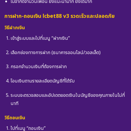
ไม่จำกัดจำนวนเพื่อน ยิ่งแนะนำมาก ยิ่งได้มาก
การฝาก-ถอนเงิน lcbet88 v3 รวดเร็วและปลอดภัย
วิธีฝากเงิน
เข้าสู่ระบบและไปที่เมนู “ฝากเงิน”
เลือกช่องทางการฝาก (ธนาคารออนไลน์/วอลเล็ต)
กรอกจำนวนเงินที่ต้องการฝาก
โอนเงินตามรายละเอียดบัญชีที่ได้รับ
ระบบจะตรวจสอบและอัปเดตยอดเงินในบัญชีของคุณภายในไม่กี่
นาที
วิธีถอนเงิน
ไปที่เมนู “ถอนเงิน”