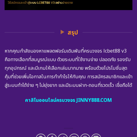
สรุป
หากคุณกำลังมองหาแพลตฟอร์มเดิมพันที่ครบวงจร lcbet88 v3
คือทางเลือกที่สมบูรณ์แบบ ด้วยระบบที่ใช้งานง่าย ปลอดภัย รองรับ
ทุกอุปกรณ์ และมีเกมให้เลือกเล่นมากมาย พร้อมด้วยโปรโมชั่นสุด
คุ้มที่ช่วยเพิ่มโอกาสในการทำกำไรให้กับคุณ การสมัครสมาชิกและเข้า
สู่ระบบทำได้ง่าย ๆ ไม่ยุ่งยาก และมีระบบฝาก-ถอนที่รวดเร็ว เชื่อถือได้
คาสิโนออนไลน์ครบวงจร JINNY888.COM