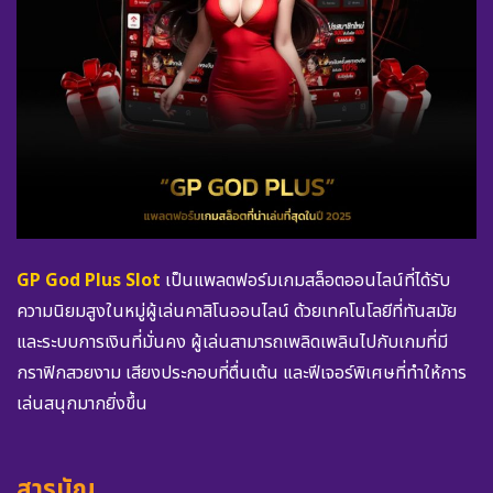
GP God Plus Slot
เป็นแพลตฟอร์มเกมสล็อตออนไลน์ที่ได้รับ
ความนิยมสูงในหมู่ผู้เล่นคาสิโนออนไลน์ ด้วยเทคโนโลยีที่ทันสมัย
และระบบการเงินที่มั่นคง ผู้เล่นสามารถเพลิดเพลินไปกับเกมที่มี
กราฟิกสวยงาม เสียงประกอบที่ตื่นเต้น และฟีเจอร์พิเศษที่ทำให้การ
เล่นสนุกมากยิ่งขึ้น
สารบัญ