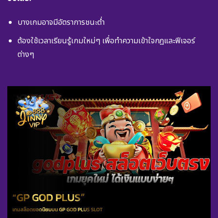
บางเกมอาจมีอัตราการชนะต่ำ
ต้องใช้เวลาเรียนรู้เกมใหม่ๆ เพื่อทำความเข้าใจกฎและฟีเจอร์
ต่างๆ