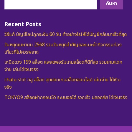
ค้นหา
Recent Posts
วิธีแก้ บัญชีไลน์ถูกระงับ 60 วัน ทำอย่างไรให้ได้บัญชีกลับมาเร็วที่สุด
วันหยุดเมษายน 2568 รวมวันหยุดสำคัญและแนะนำกิจกรรมท่อง
เที่ยวที่ไม่ควรพลาด
เหนือดวง 159 สล็อต แพลตฟอร์มเกมสล็อตที่ดีที่สุด รวมเกมแตก
ง่าย เล่นได้เงินจริง
chalu slot ฉลู สล็อต สุดยอดเกมสล็อตออนไลน์ เล่นง่าย ได้เงิน
จริง
TOKYO9 สล็อตฝากถอน5วิ ระบบออโต้ รวดเร็ว ปลอดภัย ได้เงินจริง