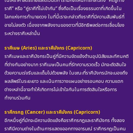
ในโหราศาสตร์ไทยและตะวันตก เรามักจะเห็นการกล่าวถึง “ศัตรูทาง
ราศี” หรือ “คู่ราศีที่ไม่เข้ากัน” ซึ่งถือเป็นเรื่องธรรมดาที่เกิดขึ้นใน
โลกแห่งการทำนายดวง ในที่นี้เราจะกล่าวถึงราศีที่มีความสัมพันธ์ที่
อาจไม่ลงตัว เนื่องจากพลังงานของดาวที่มีอิทธิพลต่อการเชื่อมโยง
ระหว่างราศีเหล่านั้น
ราศีเมษ (Aries) และราศีมังกร (Capricorn)
ราศีเมษและราศีมังกรเป็นคู่ที่มีความขัดแย้งด้านอุปนิสัยและทัศนคติ
ที่ต่างกันอย่างมาก ราศีเมษเป็นคนที่รักความรวดเร็ว มักจะตัดสินใจ
ด้วยความเร่งรีบและเต็มไปด้วยพลัง ในขณะที่ราศีมังกรมักจะมองถึง
ผลลัพธ์ในระยะยาว และเน้นการวางแผนอย่างรอบคอบ ความแตก
ต่างเหล่านี้อาจทำให้เกิดการไม่เข้าใจกันในการตัดสินใจหรือการ
ทำงานร่วมกัน
ราศีกรกฎ (Cancer) และราศีมังกร (Capricorn)
อีกหนึ่งคู่ที่มักจะมีความขัดแย้งคือราศีกรกฎและราศีมังกร ทั้งสอง
ราศีมีความต่างในด้านการแสดงออกทางอารมณ์ ราศีกรกฎเป็นคน