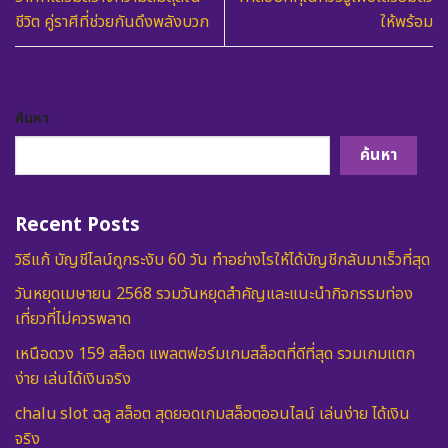
ชีวิต คู่ราศีที่ช่วยกันดึงพลังบวก
ให้พร้อม
ค้นหา
ค้นหา
Recent Posts
วิธีแก้ บัญชีไลน์ถูกระงับ 60 วัน ทำอย่างไรให้ได้บัญชีกลับมาเร็วที่สุด
วันหยุดเมษายน 2568 รวมวันหยุดสำคัญและแนะนำกิจกรรมท่อง
เที่ยวที่ไม่ควรพลาด
เหนือดวง 159 สล็อต แพลตฟอร์มเกมสล็อตที่ดีที่สุด รวมเกมแตก
ง่าย เล่นได้เงินจริง
chalu slot ฉลู สล็อต สุดยอดเกมสล็อตออนไลน์ เล่นง่าย ได้เงิน
จริง