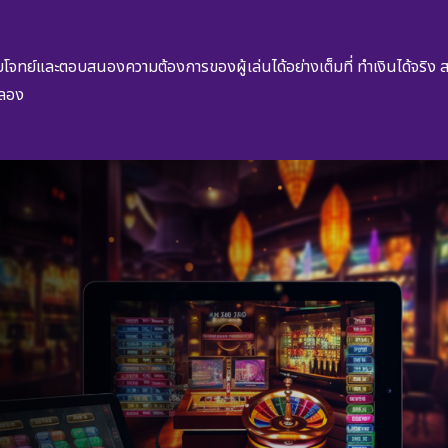
์และตอบสนองความต้องการของผู้เล่นได้อย่างเต็มที่ ทำเงินได้จริง 
รลอง