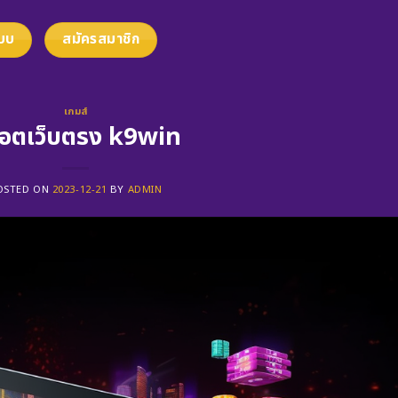
ะบบ
สมัครสมาชิก
เกมส์
็อตเว็บตรง k9win
OSTED ON
2023-12-21
BY
ADMIN