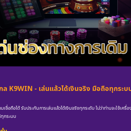
ากล K9WIN - เล่นแล้วได้เงินจริง มือถือทุกระบ
ถือได้ รับประกันการเล่นแล้วได้เงินจริงทุกระดับ ไม่ว่าท่านจะใช้เครื่อ
ด้ทุกระบบ