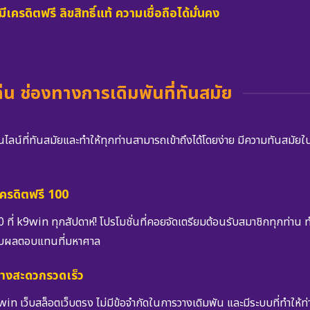
ครดิตฟรี ลิขสิทธิ์แท้ ความเชื่อถือได้มั่นคง
่น ช่องทางการเดิมพันที่ทันสมัย
ที่ทันสมัยและทำให้ทุกท่านสามารถเข้าถึงได้โดยง่าย มีความทันสมัยใ
เครดิตฟรี 100
่ k9win ทุกสัปดาห์! โปรโมชั่นที่คอยจัดเตรียมต้อนรับสมาชิกทุกท่าน ท
รับผลตอบแทนที่มหาศาล
ย่างสะดวกรวดเร็ว
 เว็บสล็อตเว็บตรง ไม่มีข้อจำกัดในการวางเดิมพัน และมีระบบที่ทำให้ท