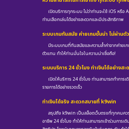
ความสามารถในการเข้าถึง ทุกระบบ ทุกฟัง
เปิดบริการทุกระบบ ไม่ว่าท่านจะใช้ iOS หรือ A
ท่านเลือกเล่นได้อย่างสะดวกและมีประสิทธิภาพ
ระบบเกมทันสมัย ค่ายเกมชั้นนำ ไม่ผ่านต
มีระบบเกมที่ทันสมัยและความล้ำค่าจากค่ายเกมชั
ตัวแทน ทำให้ท่านมั่นใจในความน่าเชื่อถือ!
ระบบบริการ 24 ชั่วโมง ทำเงินได้อย่างสะ
เปิดให้บริการ 24 ชั่วโมง ท่านสามารถทำการเดิม
รายการได้อย่างรวดเร็ว
ทำเงินได้จริง สะดวกสบายที่ k9win
สรุปถึง k9win เป็นสล็อตเว็บตรงที่ทุกคนควรลอง 
อาชีพ 24 ชั่วโมง ทำให้ท่านสามารถเข้าร่วมการเดิม