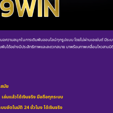
นอความสนุกในการเดิมพันออนไลน์ทุกรูปแบบ โดยไม่ผ่านเอเย่นต์ มีระบบ
ิมพันได้อย่างมีประสิทธิภาพและสะดวกสบาย มาพร้อมภาพเคลื่อนไหวสามมิต
นสมัย
เล่นแล้วได้เงินจริง มือถือทุกระบบ
บอัตโนมัติ 24 ชั่วโมง ได้เงินจริง