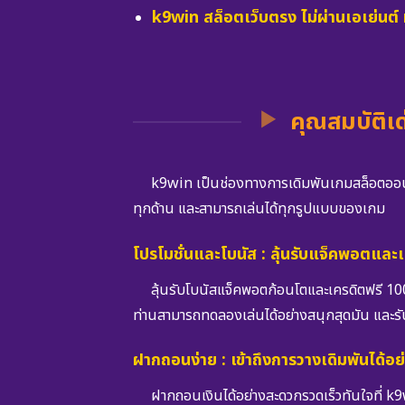
k9win สล็อตเว็บตรง ไม่ผ่านเอเย่นต์ มีเ
คุณสมบัติเด
k9win เป็นช่องทางการเดิมพันเกมสล็อตออนไลน์
ทุกด้าน และสามารถเล่นได้ทุกรูปแบบของเกม
โปรโมชั่นและโบนัส : ลุ้นรับแจ็คพอตและ
ลุ้นรับโบนัสแจ็คพอตก้อนโตและเครดิตฟรี 100 ที
ท่านสามารถทดลองเล่นได้อย่างสนุกสุดมัน และ
ฝากถอนง่าย : เข้าถึงการวางเดิมพันได้อ
ฝากถอนเงินได้อย่างสะดวกรวดเร็วทันใจที่ k9win