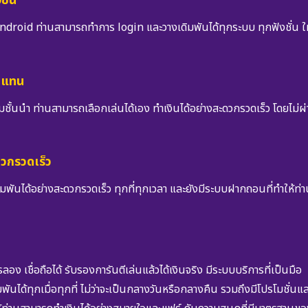
ชั่น
ndroid ท่านสามารถทำการ login และวางเดิมพันได้ทุกระบบ ทุกฟังชั่น ให
ัวแทน
้นนำ ท่านสามารถเลือกเล่นได้เอง ทำเงินได้อย่างสะดวกรวดเร็ว โดยไม่ผ
ดวกรวดเร็ว
พันได้อย่างสะดวกรวดเร็ว ทุกที่ทุกเวลา และยังมีระบบฝากถอนที่ทำให้ท่
เชื่อถือได้ รับรองการันตีเล่นแล้วได้เงินจริง มีระบบบริการที่เป็นมือ
พันได้ทุกเมื่อทุกที่ ไม่ว่าจะเป็นกลางวันหรือกลางคืน รวมถึงมีโปรโมชั่นแ