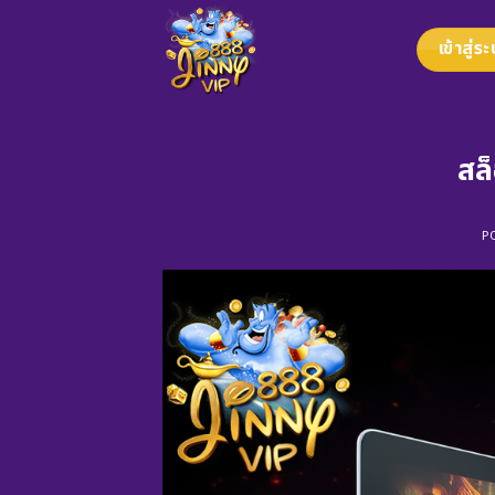
เข้าสู่ร
สล
P