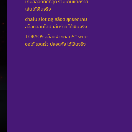
เกมสล็อตที่ดีที่สุด รวมเกมแตกง่าย
เล่นได้เงินจริง
chalu slot ฉลู สล็อต สุดยอดเกม
สล็อตออนไลน์ เล่นง่าย ได้เงินจริง
TOKYO9 สล็อตฝากถอน5วิ ระบบ
ออโต้ รวดเร็ว ปลอดภัย ได้เงินจริง