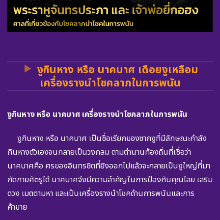
งูกินหาง หรือ นาคบาศ เดือยงูเหลือม
เครื่องรางนำโชคลาภในการพนัน
งูกินหาง หรือ นาคบาศ เครื่องรางนำโชคลาภในการพนัน
งูกินหาง หรือ นาคบาศ เป็นชื่อเรียกของซากงูที่มีลักษณะกำลัง
กินหางตัวเองจนกลายเป็นวงกลม ตามตำนานท้องถิ่นที่เชื่อว่า
นาคบาศคือ ศรของอินทรชิตที่ยิงออกไปแล้วจะกลายเป็นงูใหญ่ที่มา
กัดกายศัตรูได้ นาคบาศจึงมีความสำคัญในการป้องกันคุณไสย เสริม
ดวง เมตตามหา และเป็นเครื่องรางนำโชคด้านการพนันและการ
ค้าขาย