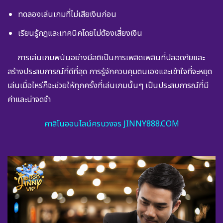
ทดลองเล่นเกม
ที่ไม่เสียเงินก่อน
เรียนรู้กฎและเทคนิคโดยไม่ต้องเสี่ยงเงิน
การเล่นเกมพนันอย่างมีสติเป็นการเพลิดเพลินที่ปลอดภัยและ
สร้างประสบการณ์ที่ดีที่สุด การรู้จักควบคุมตนเองและเข้าใจที่จะหยุด
เล่นเมื่อไหร่ก็จะช่วยให้ทุกครั้งที่เล่นเกมนั้นๆ เป็นประสบการณ์ที่มี
ค่าและน่าจดจำ
คาสิโนออนไลน์ครบวงจร JINNY888.COM