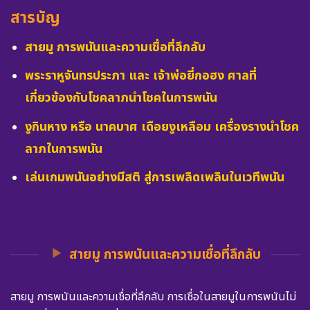
สารบัญ
สายมู การพนันและความเชื่อที่ลึกลับ
พระราหูจันทรประภา และ เจ้าพ่อยี่กอฮง ศาลที่
เกี่ยวข้องกับโชคลาภนำโชคในการพนัน
งูกินหาง หรือ นาคบาศ เดือยงูเหลือม เครื่องรางนำโชค
ลาภในการพนัน
เล่นเกมพนันอย่างมีสติ สู่การเพลิดเพลินในเวทีพนัน
สายมู การพนันและความเชื่อที่ลึกลับ
สายมู การพนันและความเชื่อที่ลึกลับ การเชื่อในสายมูในการพนันไม่