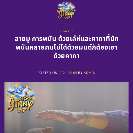
Skip
to
content
บทความ
สายมู การพนัน ด้วยเล่ห์และคาถาที่นัก
พนันหลายคนไม่ได้ด้วยมนต์ก็ต้องเอา
ด้วยคาถา
POSTED ON
2024-03-05
BY
ADMIN