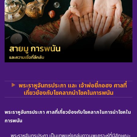
พระราหูจันทรประภา และ เจ้าพ่อยี่กอฮง ศาลที่
เกี่ยวข้องกับโชคลาภนำโชคในการพนัน
พระราหูจันทรประภา ศาลที่เกี่ยวข้องกับโชคลาภในการนำโชคใน
การพนัน
พระราหูจันทรประภา เป็นเทพแห่งกลุ่มดาวนพเคราะห์ที่มีลักษณะ