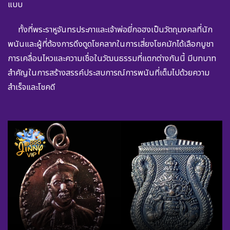
แบบ
ทั้งที่พระราหูจันทรประภาและเจ้าพ่อยี่กอฮงเป็นวัตถุมงคลที่นัก
พนันและผู้ที่ต้องการดึงดูดโชคลาภในการเสี่ยงโชคมักได้เลือกบูชา
การเคลื่อนไหวและความเชื่อในวัฒนธรรมที่แตกต่างกันนี้ มีบทบาท
สำคัญในการสร้างสรรค์ประสบการณ์การพนันที่เต็มไปด้วยความ
สำเร็จและโชคดี