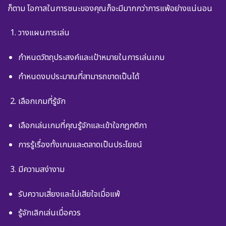
ก็ตาม โอกาสในการชนะของคุณก็จะมีมากกว่าการแพ้อย่างแน่นอน
วางแผนการเล่น
กำหนดวัตถุประสงค์และเป้าหมายในการเล่นเกม
กำหนดงบประมาณที่สามารถขาดเป็นได้
เลือกเกมที่รู้จัก
เลือกเล่นเกมที่คุณรู้จักและเข้าใจกฎกติกา
การรู้เรื่องทั้งเกมและตลาดเป็นประโยชน์
มีความสง่างาม
รับความเสี่ยงและไม่เสียใจเมื่อแพ้
รู้จักเลิกเล่นเมื่อควร