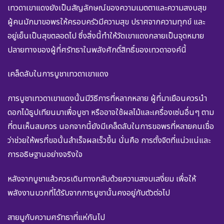
เทวดาเขาแดงยังเป็นสัญลักษณ์ของความเมตตาและความสงบสุข
ผู้คนมักมาขอพรให้ครอบครัวมีความสุข ปราศจากความทุกข์ และ
อยู่เย็นเป็นสุขตลอดไป ซึ่งสิ่งนี้ทำให้วัดเขาแดงกลายเป็นจุดหมาย
ปลายทางของผู้ที่ศรัทธาในพลังศักดิ์สิทธิ์ของเทวดาองค์นี้
เคล็ดลับในการบูชาเทวดาเขาแดง
การบูชาเทวดาเขาแดงนั้นมีวิธีการที่หลากหลาย ผู้ที่มาเยือนควรนำ
ดอกไม้ธูปเทียนมาเพื่อบูชา หรืออาจใช้ผลไม้และเครื่องเซ่นอื่นๆ ตาม
ที่ตนเห็นสมควร นอกจากนี้ยังมีเคล็ดลับในการขอพรที่หลายคนเชื่อ
ว่าช่วยให้พรที่ขอนั้นสำเร็จผลเร็วขึ้น นั่นคือ การตั้งจิตที่แน่วแน่และ
การอธิษฐานอย่างจริงใจ
หลังจากบูชาแล้วควรเดินทางกลับด้วยความสงบเสงี่ยม เพื่อให้
พลังงานบวกที่ได้รับจากการบูชานั้นคงอยู่กับตัวต่อไป
สายมูกับความศรัทธาที่แห่กันไป