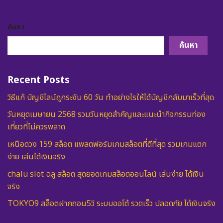
ค้นหา
ค้นหา
Recent Posts
วิธีแก้ บัญชีไลน์ถูกระงับ 60 วัน ทำอย่างไรให้ได้บัญชีกลับมาเร็วที่สุด
วันหยุดเมษายน 2568 รวมวันหยุดสำคัญและแนะนำกิจกรรมท่อง
เที่ยวที่ไม่ควรพลาด
เหนือดวง 159 สล็อต แพลตฟอร์มเกมสล็อตที่ดีที่สุด รวมเกมแตก
ง่าย เล่นได้เงินจริง
chalu slot ฉลู สล็อต สุดยอดเกมสล็อตออนไลน์ เล่นง่าย ได้เงิน
จริง
TOKYO9 สล็อตฝากถอน5วิ ระบบออโต้ รวดเร็ว ปลอดภัย ได้เงินจริง