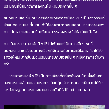
ประมาณที่น้อยกว่าการลงทุนในหวยประเภทอื่น ๆ
สนุกสนานและตื่นเต้น: การเลือกหวยลาวสามัคคี VIP เป็นกิจกรรมที่
น่าสนุกสนานและตื่นเต้น ทำให้คุณสามารถสัมผัสกับบรรยากาศของ
การเล่นหวยและความตื่นเต้นในการรอผลรางวัลได้อย่างแท้จริง
การเลือกหวยลาวสามัคคี VIP ไม่เพียงแต่เป็นการเสี่ยงโชคที่
สนุกสนาน แต่ยังเป็นทางเลือกที่มีความคุ้มค่าและมีโอกาสที่จะได้รับ
รางวัลใหญ่มากขึ้นเมื่อเปรียบเทียบกับหวยอื่น ๆ ที่มีอัตราการจ่ายต่ำ
กว่า
หวยลาวสามัคคี VIP เป็นทางเลือกที่ดีที่สุดสำหรับนักเสี่ยงโชคที่
ต้องการเกมส์ง่ายและอัตราการจ่ายที่คุ้มค่า เรารอคอยเห็นคุณได้รับ
รางวัลใหญ่จากการแทงหวยลาวสามัคคี VIP อย่างแน่นอน