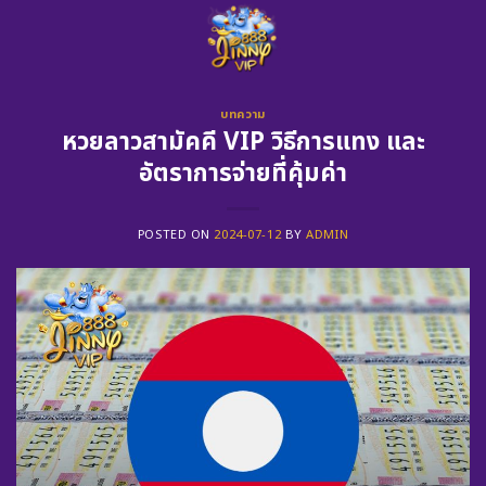
Skip
to
content
บทความ
หวยลาวสามัคคี VIP วิธีการแทง และ
อัตราการจ่ายที่คุ้มค่า
POSTED ON
2024-07-12
BY
ADMIN