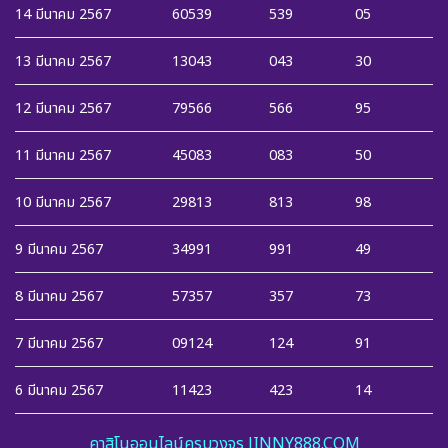
14 มีนาคม 2567
60539
539
05
13 มีนาคม 2567
13043
043
30
12 มีนาคม 2567
79566
566
95
11 มีนาคม 2567
45083
083
50
10 มีนาคม 2567
29813
813
98
9 มีนาคม 2567
34991
991
49
8 มีนาคม 2567
57357
357
73
7 มีนาคม 2567
09124
124
91
6 มีนาคม 2567
11423
423
14
คาสิโนออนไลน์ครบวงจร JINNY888.COM