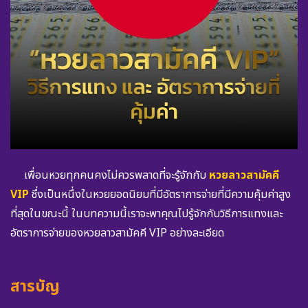
เพื่อนหวยทุกคนคงไม่ควรพลาดที่จะรู้จักกับ
หวยลาวสามัคคี
VIP
ซึ่งเป็นหนึ่งในหวยยอดนิยมที่มีอัตราการจ่ายที่มีความคุ้มค่าสูง
ที่สุดในขณะนี้ ในบทความนี้เราจะพาคุณไปรู้จักกับวิธีการแทงและ
อัตราการจ่ายของหวยลาวสามัคคี VIP อย่างละเอียด
สารบัญ