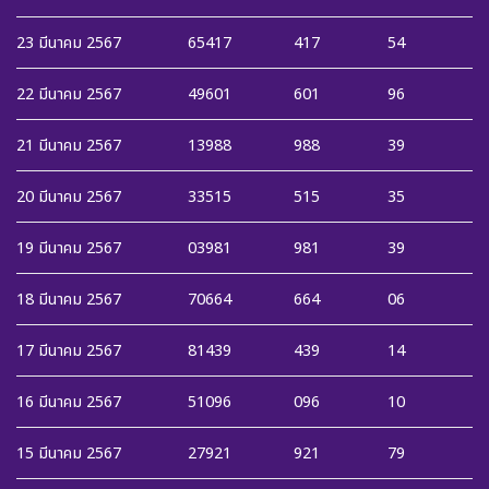
23 มีนาคม 2567
65417
417
54
22 มีนาคม 2567
49601
601
96
21 มีนาคม 2567
13988
988
39
20 มีนาคม 2567
33515
515
35
19 มีนาคม 2567
03981
981
39
18 มีนาคม 2567
70664
664
06
17 มีนาคม 2567
81439
439
14
16 มีนาคม 2567
51096
096
10
15 มีนาคม 2567
27921
921
79