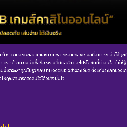
บัน ด้วยความสะดวกสบายและความหลากหลายของเกมส์ที่สามารถเล่นได้ทุกที
งมาแรง ด้วยความน่าเชื่อถือ ระบบที่ทันสมัย และโปรโมชั่นที่น่าสนใจ ทำให้ผู้
นี้เราจะพาคุณไปรู้จักกับ ntreeclub อย่างละเอียด ตั้งแต่ประเภทของเก
อให้คุณสามารถตัดสินใจได้อย่างมั่นใจ
eclub