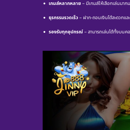
เกมส์หลากหลาย
– มีเกมส์ให้เลือกเล่นมากมา
ธุรกรรมรวดเร็ว
– ฝาก-ถอนเงินได้สะดวกแล
รองรับทุกอุปกรณ์
– สามารถเล่นได้ทั้งบนคอ