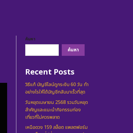
ค้นหา
ค้นหา
Recent Posts
วิธีแก้ บัญชีไลน์ถูกระงับ 60 วัน ทำ
อย่างไรให้ได้บัญชีกลับมาเร็วที่สุด
วันหยุดเมษายน 2568 รวมวันหยุด
สำคัญและแนะนำกิจกรรมท่อง
เที่ยวที่ไม่ควรพลาด
เหนือดวง 159 สล็อต แพลตฟอร์ม