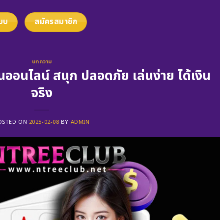
ะบบ
สมัครสมาชิก
บทความ
ออนไลน์ สนุก ปลอดภัย เล่นง่าย ได้เงิน
จริง
OSTED ON
2025-02-08
BY
ADMIN