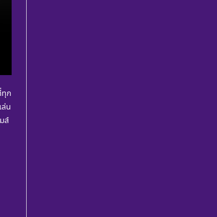
่ทุก
เล่น
มส์