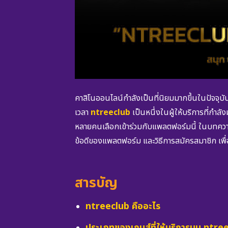
คาสิโนออนไลน์กำลังเป็นที่นิยมมากขึ้นในปัจจุ
เวลา
ntreeclub
เป็นหนึ่งในผู้ให้บริการที่กำลั
หลายคนเลือกเข้าร่วมกับแพลตฟอร์มนี้ ในบทความ
ข้อดีของแพลตฟอร์ม และวิธีการสมัครสมาชิก เพื่
สารบัญ
ntreeclub คืออะไร
ประเภทของเกมส์ที่ให้บริการบน ntre