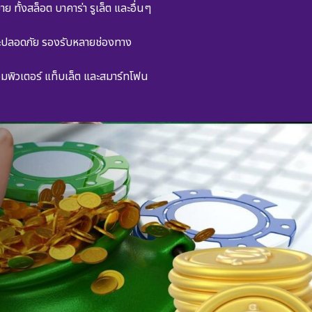
ย ทั้งสล็อต บาคาร่า รูเล็ต และอื่นๆ
ะปลอดภัย รองรับหลายช่องทาง
มพิวเตอร์ แท็บเล็ต และสมาร์ทโฟน