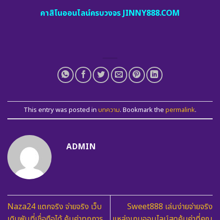
คาสิโนออนไลน์ครบวงจร JINNY888.COM
This entry was posted in
บทความ
. Bookmark the
permalink
.
ADMIN
Naza24 แตกจริง จ่ายจริง เว็บ
Sweet888 เล่นง่ายจ่ายจริง
เดิมพันที่เชื่อถือได้ คุ้มค่าทุกการ
แหล่งเกมออนไลน์สุดคุ้มค่าที่คุณ