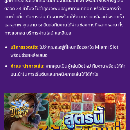
ลูกค้าที่รวดเร็วและใส่ใจ ด้วยทีมงานมืออาชีพที่พร้อมให้บริการผู้เล่น
ตลอด 24 ชั่วโมง ไม่ว่าคุณจะพบปัญหาทางเทคนิค หรือต้องการคำ
แนะนำเกี่ยวกับการเล่น ทีมงานพร้อมให้ความช่วยเหลืออย่างรวดเร็ว
และสุภาพ คุณสามารถติดต่อทีมงานได้ผ่านช่องทางที่หลากหลาย ทั้ง
ทางแชทสด บริการผ่านไลน์ และอีเมล
บริการรวดเร็ว:
ไม่ว่าคุณจะอยู่ที่ไหนหรือเวลาใด Miami Slot
พร้อมช่วยเหลือเสมอ
คำแนะนำการเล่น:
หากคุณเป็นผู้เล่นมือใหม่ ทีมงานพร้อมให้คำ
แนะนำในการเริ่มต้นและเทคนิคการเล่นให้ได้กำไร