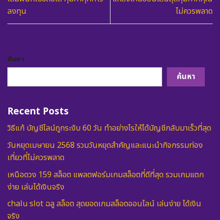
ลงทุน
ไม่ควรพลาด
ค้นหา
ค้นหา
Recent Posts
วิธีแก้ บัญชีไลน์ถูกระงับ 60 วัน ทำอย่างไรให้ได้บัญชีกลับมาเร็วที่สุด
วันหยุดเมษายน 2568 รวมวันหยุดสำคัญและแนะนำกิจกรรมท่อง
เที่ยวที่ไม่ควรพลาด
เหนือดวง 159 สล็อต แพลตฟอร์มเกมสล็อตที่ดีที่สุด รวมเกมแตก
ง่าย เล่นได้เงินจริง
chalu slot ฉลู สล็อต สุดยอดเกมสล็อตออนไลน์ เล่นง่าย ได้เงิน
จริง