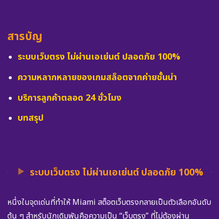
สารบัญ
ระบบเว็บตรง ไม่ผ่านเอเย่นต์ ปลอดภัย 100%
ความหลากหลายของเกมสล็อตจากค่ายชั้นนำ
บริการลูกค้าตลอด 24 ชั่วโมง
บทสรุป
ระบบเว็บตรง ไม่ผ่านเอเย่นต์ ปลอดภัย 100%
หนึ่งในจุดเด่นที่ทำให้ Miami สต็อตเว็บตรงกลายเป็นตัวเลือกอันดับ
ต้น ๆ สำหรับนักเดิมพันคือความเป็น “เว็บตรง” ที่ไม่ต้องผ่าน