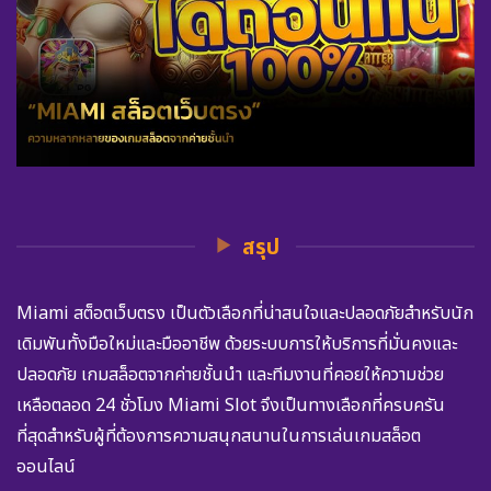
สรุป
Miami สต็อตเว็บตรง เป็นตัวเลือกที่น่าสนใจและปลอดภัยสำหรับนัก
เดิมพันทั้งมือใหม่และมืออาชีพ ด้วยระบบการให้บริการที่มั่นคงและ
ปลอดภัย เกมสล็อตจากค่ายชั้นนำ และทีมงานที่คอยให้ความช่วย
เหลือตลอด 24 ชั่วโมง Miami Slot จึงเป็นทางเลือกที่ครบครัน
ที่สุดสำหรับผู้ที่ต้องการความสนุกสนานในการเล่นเกมสล็อต
ออนไลน์