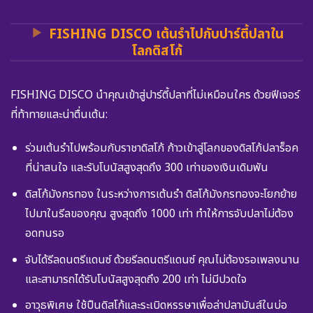
FISHING DISCO เต้นรำไปกับปาร์ตี้ปลาใน
โลกดิสโก้
FISHING DISCO
นำคุณเข้าสู่ปาร์ตี้ปลาที่ไม่เหมือนใคร ด้วยฟีเจอร์
ที่ท้าทายและน่าตื่นเต้น:
ร่วมเต้นรำไปพร้อมกับราชาดิสโก้ ก้าวเข้าสู่โลกของดิสโก้ปลาร็อค
ที่น่าสนใจ และรับ
โบนัส
สูงสุดถึง 300 เท่าของเงินเดิมพัน
ดิสโก้มังกรทอง ในระหว่างการเต้นรำ ดิสโก้มังกรทองจะโยกย้าย
ไปมาในรีลของคุณ สูงสุดถึง 1000 เท่า ทำให้การจับปลาไม่ต้อง
อดทนรอ
จับได้รีลดนตรีแดนซ์ ด้วยรีลดนตรีแดนซ์ คุณไม่ต้องรอเพลงนาน
และสามารถได้รับโบนัสสูงสุดถึง 200 เท่า ไม่มีปวดใจ
อาวุธพิเศษ ใช้ปืนดิสโก้และระเบิดหรรษาเพื่อล่าปลามันส์ในบ่อ