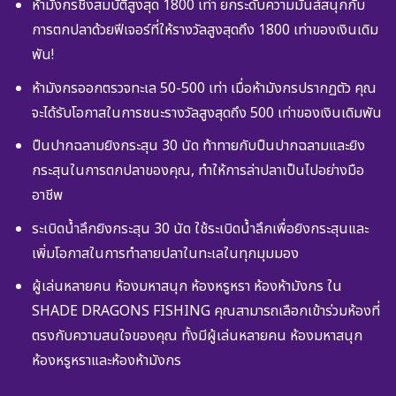
ห้ามังกรชิงสมบัติสูงสุด 1800 เท่า ยกระดับความมันส์สนุกกับ
การตกปลาด้วยฟีเจอร์ที่ให้รางวัลสูงสุดถึง 1800 เท่าของเงินเดิม
พัน!
ห้ามังกรออกตรวจทะเล 50-500 เท่า เมื่อห้ามังกรปรากฏตัว คุณ
จะได้รับโอกาสในการชนะรางวัลสูงสุดถึง 500 เท่าของเงินเดิมพัน
ปืนปากฉลามยิงกระสุน 30 นัด ท้าทายกับปืนปากฉลามและยิง
กระสุนในการตกปลาของคุณ, ทำให้การล่าปลาเป็นไปอย่างมือ
อาชีพ
ระเบิดน้ำลึกยิงกระสุน 30 นัด ใช้ระเบิดน้ำลึกเพื่อยิงกระสุนและ
เพิ่มโอกาสในการทำลายปลาในทะเลในทุกมุมมอง
ผู้เล่นหลายคน ห้องมหาสนุก ห้องหรูหรา ห้องห้ามังกร ใน
SHADE DRAGONS FISHING
คุณสามารถเลือกเข้าร่วมห้องที่
ตรงกับความสนใจของคุณ ทั้งมีผู้เล่นหลายคน ห้องมหาสนุก
ห้องหรูหราและห้องห้ามังกร