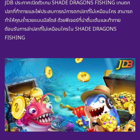
JDB ประกาศเปิดตัวเกม SHADE DRAGONS FISHING เกมตก
ปลาที่ท้าทายและไพ่ประสบการณ์การตกปลาที่ไม่เหมือนใคร สามารถ
ทำให้คุณร่ำรวยแบบมีสไตล์ ด้วยฟีเจอร์ที่น่าตื่นเต้นและท้าทาย
ต้อนรับการล่าปลาที่ไม่เหมือนใครใน SHADE DRAGONS
FISHING