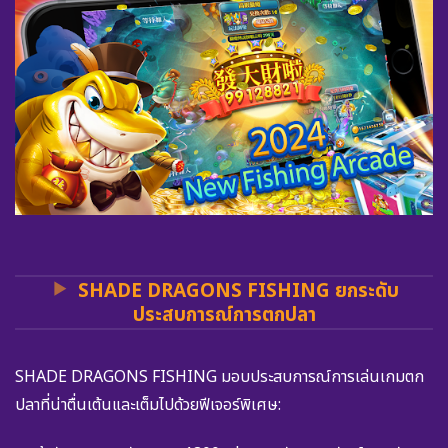
SHADE DRAGONS FISHING ยกระดับ
ประสบการณ์การตกปลา
SHADE DRAGONS FISHING
มอบประสบการณ์
การเล่นเกมตก
ปลา
ที่น่าตื่นเต้นและเต็มไปด้วยฟีเจอร์พิเศษ: