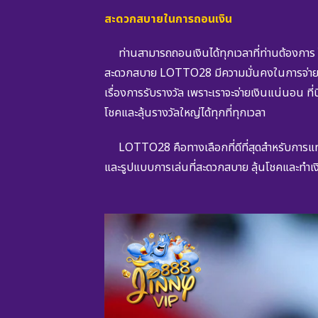
สะดวกสบายในการถอนเงิน
ท่านสามารถถอนเงินได้ทุกเวลาที่ท่านต้องการ 
สะดวกสบาย LOTTO28 มีความมั่นคงในการจ่ายเงิ
เรื่องการรับรางวัล เพราะเราจะจ่ายเงินแน่นอน ท
โชคและลุ้นรางวัลใหญ่ได้ทุกที่ทุกเวลา
LOTTO28 คือทางเลือกที่ดีที่สุดสำหรับการแทง
และรูปแบบการเล่นที่สะดวกสบาย ลุ้นโชคและทำเงิน