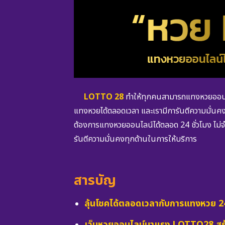
LOTTO 28
ทำให้ทุกคนสามารถแทงหวยออนไลน
แทงหวยได้ตลอดเวลา และเรามีการันตีความมั่นค
ต้องการแทงหวยออนไลน์ได้ตลอด 24 ชั่วโมง ไม่
รันตีความมั่นคงทุกด้านในการให้บริการ
สารบัญ
ลุ้นโชคได้ตลอดเวลากับการแทงหวย 
เว็บหวยออนไลน์มาแรง LOTTO28 สร้างก