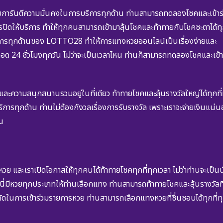
ารันตีความมั่นคงในการบริการทุกด้าน ท่านสามารถทดลองโชคและเข้าร
ปิดให้บริการ ทำให้ทุกคนสามารถเข้ามาลุ้นโชคและท้าทายกับโชคชะตาได้ท
ิการทุกด้านของ LOTTO28 ทำให้การแทงหวยออนไลน์เป็นเรื่องง่ายและ
ด 24 ชั่วโมงทุกวัน ไม่ว่าจะเป็นเวลาไหน ท่านก็สามารถทดลองโชคและเข้า
ามสนุกสนานรวมอยู่ในที่เดียว ท้าทายโชคและลุ้นรางวัลใหญ่ได้ทุกที่
ิการทุกด้าน ท่านไม่ต้องกังวลเรื่องการรับรางวัล เพราะเราจะจ่ายเงินแน่
น
ะเราเปิดโอกาสให้ทุกคนได้ท้าทายโชคทุกที่ทุกเวลา ไม่ว่าท่านจะเป็นน
นี่มีหวยทุกประเภทให้ท่านเลือกแทง ท่านสามารถท้าทายโชคและลุ้นรางวัลที
กัดในการเข้าร่วมรายการหวย ท่านสามารถเลือกแทงหวยที่ชื่นชอบได้ทุกที่ท