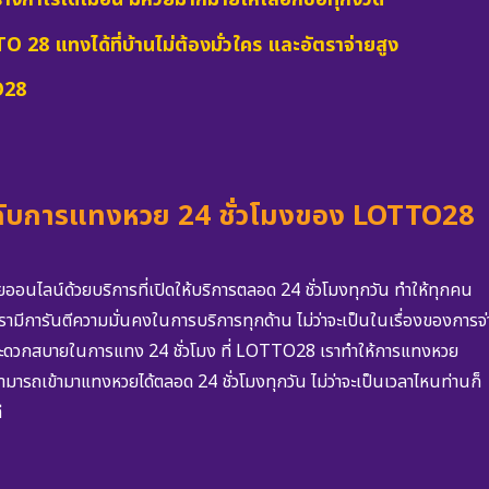
O 28 แทงได้ที่บ้านไม่ต้องมั่วใคร และอัตราจ่ายสูง
O28
ากับการแทงหวย 24 ชั่วโมงของ LOTTO28
์ด้วยบริการที่เปิดให้บริการตลอด 24 ชั่วโมงทุกวัน ทำให้ทุกคน
ามีการันตีความมั่นคงในการบริการทุกด้าน ไม่ว่าจะเป็นในเรื่องของการจ่
ะดวกสบายในการแทง 24 ชั่วโมง ที่ LOTTO28 เราทำให้การแทงหวย
ามารถเข้ามาแทงหวยได้ตลอด 24 ชั่วโมงทุกวัน ไม่ว่าจะเป็นเวลาไหนท่านก็
ี