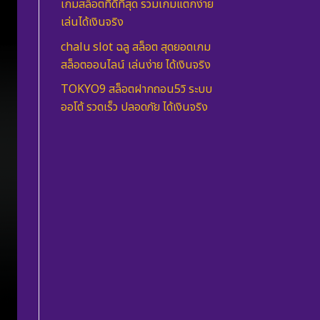
เกมสล็อตที่ดีที่สุด รวมเกมแตกง่าย
เล่นได้เงินจริง
chalu slot ฉลู สล็อต สุดยอดเกม
สล็อตออนไลน์ เล่นง่าย ได้เงินจริง
TOKYO9 สล็อตฝากถอน5วิ ระบบ
ออโต้ รวดเร็ว ปลอดภัย ได้เงินจริง