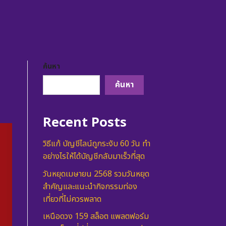
ค้นหา
ค้นหา
Recent Posts
วิธีแก้ บัญชีไลน์ถูกระงับ 60 วัน ทำ
อย่างไรให้ได้บัญชีกลับมาเร็วที่สุด
วันหยุดเมษายน 2568 รวมวันหยุด
สำคัญและแนะนำกิจกรรมท่อง
เที่ยวที่ไม่ควรพลาด
เหนือดวง 159 สล็อต แพลตฟอร์ม