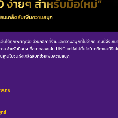
นได้ทุกเพศทุกวัย ด้วยกติกาที่ง่ายและความสนุกที่ไม่จำกัด เกมนี้จึงเหมา
กาส สำหรับมือใหม่ที่อยากลองเล่น UNO แต่ยังไม่มั่นใจในกติกาและวิธีเล
้นฐานไปจนถึงเคล็ดลับที่ช่วยเพิ่มความสนุก
องเกม
ุทธ์