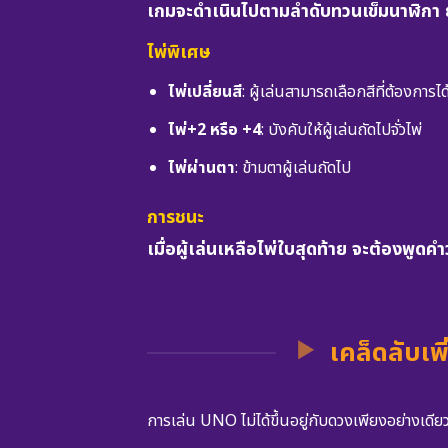
เกมจะดำเนินไปตามลำดับทวนเข็มนาฬิกา ยก
ไพ่พิเศษ
ไพ่เปลี่ยนสี
: ผู้เล่นสามารถเลือกสีที่ต้องการได
ไพ่+2 หรือ +4
: บังคับให้ผู้เล่นถัดไปจั่วไพ่
ไพ่ผ่านตา
: ข้ามตาผู้เล่นถัดไป
การชนะ
เมื่อผู้เล่นเหลือไพ่ใบสุดท้าย จะต้องพูดคำ
เคล็ดลับเ
การเล่น UNO ไม่ได้ขึ้นอยู่กับดวงเพียงอย่างเดีย