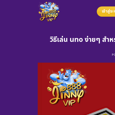
Skip
to
เข้าสู่ร
content
วิธีเล่น uno ง่ายๆ สำห
P