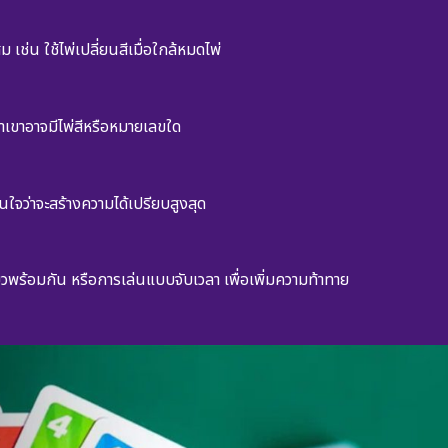
ม เช่น ใช้ไพ่เปลี่ยนสีเมื่อใกล้หมดไพ่
ว่าเขาอาจมีไพ่สีหรือหมายเลขใด
ั่นใจว่าจะสร้างความได้เปรียบสูงสุด
ียวพร้อมกัน หรือการเล่นแบบจับเวลา เพื่อเพิ่มความท้าทาย