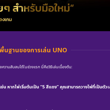
าพื้นฐานของการเล่น UNO
วามสับสนได้ในช่วงแรก นี่คือวิธีเล่นเบื้องต้น:
 เช่น หากไพ่เริ่มต้นเป็น “5 สีแดง” คุณสามารถวางไพ่ที่เป็นตัว