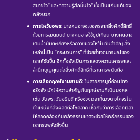
สบายใจ” และ “ความรู้สึกมั่นใจ” ซึ่งเป็นแก่นแท้ของ
พลังบวก
การไหว้ขอพร
: บางคนอาจจะขอพรจากสิ่งศักดิ์สิทธิ์
ด้วยการสวดมนต์ บางคนอาจใช้ธูปเทียน บางคนอาจ
เติมน้ำมันตะเกียงหรือถวายของไหว้ในวันสำคัญ สิ่ง
เหล่านี้เป็น “กระบวนการ” ที่ช่วยย้ำเจตนารมณ์ของ
เราให้ชัดขึ้น อีกทั้งยังเป็นการแสดงความเคารพและ
สำนึกบุญคุณต่อสิ่งศักดิ์สิทธิ์ที่เราเคารพนับถือ
การเลือกฤกษ์งามยามดี
: ในสายการมูที่ค่อนข้าง
จริงจัง มักให้ความสำคัญกับฤกษ์ยามที่เป็นมงคล
เช่น วันพระ วันอธิบดี หรือช่วงเวลาที่ดวงดาวโคจรใน
ตำแหน่งที่ส่งผลดีต่อโชคลาภ เชื่อกันว่าการเลือกเวลา
ให้สอดคล้องกับพลังธรรมชาติจะช่วยให้พิธีกรรมของ
เราทรงพลังยิ่งขึ้น