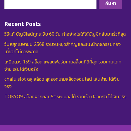
ค้นหา
Recent Posts
วิธีแก้ บัญชีไลน์ถูกระงับ 60 วัน ทำอย่างไรให้ได้บัญชีกลับมาเร็วที่สุด
วันหยุดเมษายน 2568 รวมวันหยุดสำคัญและแนะนำกิจกรรมท่อง
เที่ยวที่ไม่ควรพลาด
เหนือดวง 159 สล็อต แพลตฟอร์มเกมสล็อตที่ดีที่สุด รวมเกมแตก
ง่าย เล่นได้เงินจริง
chalu slot ฉลู สล็อต สุดยอดเกมสล็อตออนไลน์ เล่นง่าย ได้เงิน
จริง
TOKYO9 สล็อตฝากถอน5วิ ระบบออโต้ รวดเร็ว ปลอดภัย ได้เงินจริง