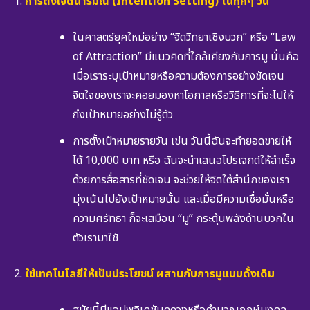
การตั้งเจตนารมณ์ (Intention Setting) ในทุกๆ วัน
ในศาสตร์ยุคใหม่อย่าง “จิตวิทยาเชิงบวก” หรือ “Law
of Attraction” มีแนวคิดที่ใกล้เคียงกับการมู นั่นคือ
เมื่อเราระบุเป้าหมายหรือความต้องการอย่างชัดเจน
จิตใจของเราจะคอยมองหาโอกาสหรือวิธีการที่จะไปให้
ถึงเป้าหมายอย่างไม่รู้ตัว
การตั้งเป้าหมายรายวัน เช่น วันนี้ฉันจะทำยอดขายให้
ได้ 10,000 บาท หรือ ฉันจะนำเสนอโปรเจกต์ให้สำเร็จ
ด้วยการสื่อสารที่ชัดเจน จะช่วยให้จิตใต้สำนึกของเรา
มุ่งเน้นไปยังเป้าหมายนั้น และเมื่อมีความเชื่อมั่นหรือ
ความศรัทธา ก็จะเสมือน “มู” กระตุ้นพลังด้านบวกใน
ตัวเรามาใช้
ใช้เทคโนโลยีให้เป็นประโยชน์ ผสานกับการมูแบบดั้งเดิม
สมัยนี้มีแอปพลิเคชันดูดวงหรือคำนวณฤกษ์มงคล