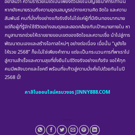
อย่าลืมว่า ความร่ำรวยไม่ได้เป็นเพียงตัวเลขในบัญชีธนาคารเท่านั้น
หากยังหมายรวมถึงความอุดมสมบูรณ์ทางความคิด จิตใจ และความ
สัมพันธ์ คนที่มั่งคั่งอย่างแท้จริงจึงไม่ใช่แค่ผู้ที่มีเงินทองมากมาย
แต่คือผู้ที่รู้จักใช้ชีวิตอย่างสมดุลและสอดคล้องกับเป้าหมายภายใน หา
กมูสามารถช่วยให้เราขยายขอบเขตของจิตใจและความเชื่อ นำไปสู่การ
พัฒนาตนเองและสร้างโอกาสใหม่ๆ อย่างต่อเนื่อง เมื่อนั้น “มูยังไง
ให้รวย 2568” ก็จะไม่ใช่เพียงคำถาม แต่จะเป็นกระบวนการที่พาเราไป
สู่ความสำเร็จและความสุขที่ยั่งยืนในชีวิตจริงอย่างแท้จริง ขอให้ทุก
คนมีพลังบวกและโชคดี พร้อมที่จะก้าวสู่ความมั่งคั่งไปด้วยกันในปี
2568 นี้!
คาสิโนออนไลน์ครบวงจร JINNY888.COM