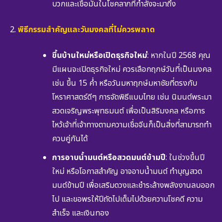
บวกและเชื่อมั่นในโชคลาภที่กำลังจะมาถึง
พิธีกรรมสำคัญและวันมงคลที่ไม่ควรพลาด
ขึ้นบ้านใหม่หรือเปิดธุรกิจใหม่
: หากในปี 2568 คุณ
มีแผนจะเปิดธุรกิจใหม่ ควรเลือกฤกษ์วันที่เป็นมงคล
เช่น ขึ้น 15 ค่ำ หรือวันมหาฤกษ์มหาชัยที่ตรงกับ
โหราศาสตร์ดีๆ การจัดพิธีแบบไทย เช่น นิมนต์พระมา
สวดเจริญพระพุทธมนต์ เพื่อเป็นสิริมงคล หรือการ
ไหว้เจ้าที่เจ้าทางตามความเชื่อจีนก็เป็นสิ่งที่สามารถทำ
ควบคู่กันได้
การอาบน้ำมนต์หรือสวดมนต์ข้ามปี
: ในช่วงขึ้นปี
ใหม่ หรือโอกาสสำคัญ อาจอาบน้ำมนต์ ทำบุญสวด
มนต์ข้ามปี เพื่อเสริมดวงและชำระล้างพลังงานลบออก
ไป และขอพรให้ปีถัดไปเต็มไปด้วยความโชคดี ความ
สำเร็จ และเงินทอง