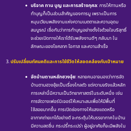
บริจาค ทาน บูญ และการสร้างกุศล
: การให้ทานหรือ
ทำบุญก็เป็นส่วนสำคัญของการมู เพราะเป็นการ
หมุนเวียนพลังงานแห่งความเมตตาและความอุดม
สมบูรณ์ เชื่อกันว่าการทำบุญอย่างตั้งใจด้วยใจบริสุทธิ์
จะช่วยเปิดทางให้เราได้รับพลังงานดีๆ กลับมา ใน
ลักษณะของโชคลาภ โอกาส และความสำเร็จ
ปรับเปลี่ยนทัศนคติและการใช้ชีวิตให้สอดคล้องกับเป้าหมาย
จัดบ้านตามหลักฮวงจุ้ย
: หลายคนอาจมองว่าการจัด
บ้านตามฮวงจุ้ยเป็นเรื่องไกลตัว แต่ความจริงแล้วหลัก
การเหล่านี้มีความเป็นวิทยาศาสตร์ในระดับหนึ่ง เช่น
การจัดวางเฟอร์นิเจอร์ให้เหมาะสมเพื่อให้มีพื้นที่
ใช้สอยมากขึ้น การเปิดช่องทางให้แสงแดดหรือ
อากาศถ่ายเทได้อย่างดี จะกระตุ้นให้บรรยากาศในบ้าน
มีความสดชื่น กระปรี้กระเปร่า ผู้อยู่อาศัยก็จะมีพลังใน