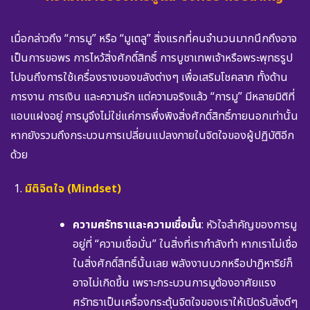
เมื่อกล่าวถึง “การมู” หรือ “มูเตลู” สิ่งแรกที่คนจำนวนมากนึกถึงอาจ
เป็นการขอพร การไหว้สิ่งศักดิ์สิทธิ์ การบูชาเทพเจ้าหรือพระพุทธรูป
ไปจนถึงการใช้เครื่องรางของขลังต่างๆ เพื่อเสริมโชคลาภ ทั้งด้าน
การงาน การเงิน และความรัก แต่ความจริงแล้ว “การมู” มีหลายมิติที่
แอบแฝงอยู่ การมูจึงไม่ใช่แค่การพึ่งพิงสิ่งศักดิ์สิทธิ์ภายนอกเท่านั้น
หากยังรวมถึงกระบวนการเปลี่ยนแปลงภายในจิตใจของผู้ปฏิบัติอีก
ด้วย
มิติจิตใจ (Mindset)
ความศรัทธาและความเชื่อมั่น
: หัวใจสำคัญของการมู
อยู่ที่ “ความเชื่อมั่น” ในสิ่งที่เรากำลังทำ หากเราไม่เชื่อ
ในสิ่งศักดิ์สิทธิ์นั้นเลย พลังงานบวกหรือปาฏิหาริย์ก็
อาจไม่เกิดขึ้น เพราะกระบวนการมูต้องอาศัยแรง
ศรัทธาเป็นเครื่องกระตุ้นจิตใจของเราให้เปิดรับสิ่งดีๆ