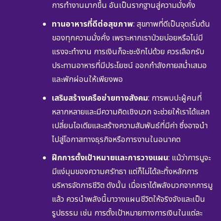
การทำงานมากขึ้น อันเป็นรากฐานสู่ความมั่งคั่ง
ทานอาหารที่ดีต่อสุขภาพ
: สุขภาพที่ดีเป็นจุดเริ่มต้น
ของทุกความมั่งคั่ง เพราะหากเราป่วยบ่อยหรือไม่มี
แรงจะทำงาน การเงินก็จะชะงักไปด้วย ควรเลือกรับ
ประทานอาหารที่มีประโยชน์ ออกกำลังกายสม่ำเสมอ
และพักผ่อนให้เพียงพอ
เสริมสร้างเครือข่ายทางสังคม
: การพบปะผู้คนที่
หลากหลายและมีความคิดเชิงบวก จะช่วยให้เราได้แลก
เปลี่ยนไอเดียและสร้างความสัมพันธ์ที่มีค่า ซึ่งอาจนำ
ไปสู่โอกาสทางธุรกิจหรือการงานในอนาคต
ฝึกการตั้งเป้าหมายและการวางแผน
: แม้ว่าการมูจะ
มีแง่มุมของความศรัทธา แต่ก็ไม่ได้ละทิ้งหลักการ
บริหารจัดการชีวิต ดังนั้น เมื่อเราได้พลังบวกจากการมู
แล้ว ควรนำพลังนี้มาวางแผนชีวิตให้จริงจังและเป็น
รูปธรรม เช่น การตั้งเป้าหมายทางการเงินในแต่ละ