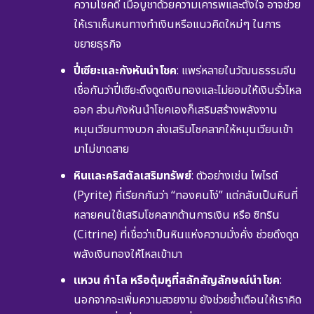
ความโชคดี เมื่อบูชาด้วยความเคารพและตั้งใจ อาจช่วย
ให้เราเห็นหนทางทำเงินหรือแนวคิดใหม่ๆ ในการ
ขยายธุรกิจ
ปี่เซียะและกังหันนำโชค
: แพร่หลายในวัฒนธรรมจีน
เชื่อกันว่าปี่เซียะดึงดูดเงินทองและไม่ยอมให้เงินรั่วไหล
ออก ส่วนกังหันนำโชคเองก็เสริมสร้างพลังงาน
หมุนเวียนทางบวก ส่งเสริมโชคลาภให้หมุนเวียนเข้า
มาไม่ขาดสาย
หินและคริสตัลเสริมทรัพย์
: ตัวอย่างเช่น ไพไรต์
(Pyrite) ที่เรียกกันว่า “ทองคนโง่” แต่กลับเป็นหินที่
หลายคนใช้เสริมโชคลาภด้านการเงิน หรือ ซิทริน
(Citrine) ที่เชื่อว่าเป็นหินแห่งความมั่งคั่ง ช่วยดึงดูด
พลังเงินทองให้ไหลเข้ามา
แหวน กำไล หรือตุ้มหูที่สลักสัญลักษณ์นำโชค
:
นอกจากจะเพิ่มความสวยงาม ยังช่วยย้ำเตือนให้เราคิด