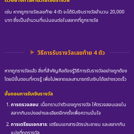
ตัวอย่างการคำนวณเงินรางวัล
เช่น หากถูกรางวัลเลขท้าย 4 ตัว จะได้รับเงินรางวัลจำนวน 20,000
บาท ซึ่งเป็นจำนวนที่แน่นอนต่อใบสลากที่ถูกรางวัล
วิธีการรับรางวัลเลขท้าย 4 ตัว
หากถูกรางวัลแล้ว สิ่งที่สำคัญคือต้องรู้วิธีการรับรางวัลอย่างถูกต้อง
โดยมีขั้นตอนที่ควรรู้ เพื่อไม่พลาดและสามารถรับเงินได้อย่างรวดเร็ว
ขั้นตอนการรับเงินรางวัล
การตรวจสอบ
: เมื่อทราบว่าตัวเองถูกรางวัล ให้ตรวจสอบเลขใน
สลากกินแบ่งอย่างละเอียดอีกครั้งเพื่อความมั่นใจ
การเตรียมเอกสาร
: เตรียมเอกสารบัตรประชาชน และสลากกิน
แบ่งที่ถูกรางวัล