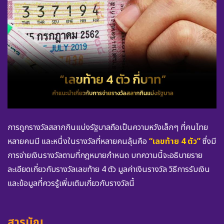
การถูกรางวัลสลากกินแบ่งรัฐบาลถือเป็นความหวังเล็กๆ ที่คนไทย
หลายคนมี และหนึ่งในรางวัลที่หลายคนลุ้นคือ
“เลขท้าย 4 ตัว”
ซึ่งมี
การจ่ายเงินรางวัลตามที่กฎหมายกำหนด บทความนี้จะอธิบายราย
ละเอียดเกี่ยวกับรางวัลเลขท้าย 4 ตัว มูลค่าเงินรางวัล วิธีการรับเงิน
และข้อมูลที่ควรรู้เพิ่มเติมเกี่ยวกับรางวัลนี้
สารบัญ