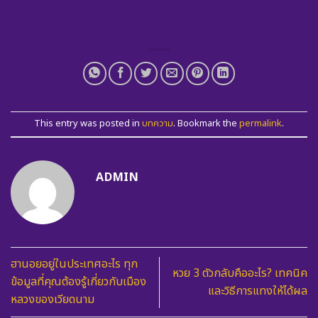
This entry was posted in
บทความ
. Bookmark the
permalink
.
ADMIN
ฮานอยอยู่ในประเทศอะไร ทุก
หวย 3 ตัวกลับคืออะไร? เทคนิค
ข้อมูลที่คุณต้องรู้เกี่ยวกับเมือง
และวิธีการแทงให้ได้ผล
หลวงของเวียดนาม