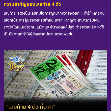
ความสำคัญของเลขท้าย 4 ตัว
เลขท้าย 4 ตัวเป็นเลขที่มีโอกาสถูกมากกว่ารางวัลที่ 1 ทำให้หลายคน
เลือกเน้นการลุ้นรางวัลเลขท้ายนี้ เพราะหากถูกจะสามารถรับเงิน
รางวัลได้เช่นเดียวกัน แม้ว่ามูลค่ารางวัลจะไม่สูงเท่ารางวัลหลัก แต่ก็
เป็นโอกาสที่ทำให้ผู้ซื้อสลากมีความหวังเพิ่มขึ้น