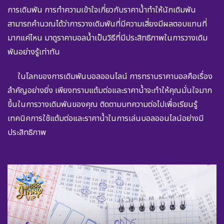
การเดิมพัน การทำความเข้าใจเกี่ยวกับราคาน้ำทำให้นักเดิมพัน
สามารถคำนวณได้ว่าการวางเดิมพันที่มีความเสี่ยงมีผลตอบแทนที่
มากแค่ไหน มาดูราคาบอลน้ำเป็นวิธีที่มีประสิทธิภาพในการวางเดิม
พันอย่างรู้เท่าทัน
ในโลกของการเดิมพันบอลออนไลน์ การทราบราคาบอลคือเรื่อง
สำคัญอย่างยิ่ง เพียงทราบแต้มต่อและราคาน้ำจะทำให้คุณมั่นใจมาก
ขึ้นในการวางเดิมพันของคุณ ติดตามบทความต่อไปเพื่อเรียนรู้
เทคนิคการใช้แต้มต่อและราคาน้ำในการเล่นบอลออนไลน์อย่างมี
ประสิทธิภาพ