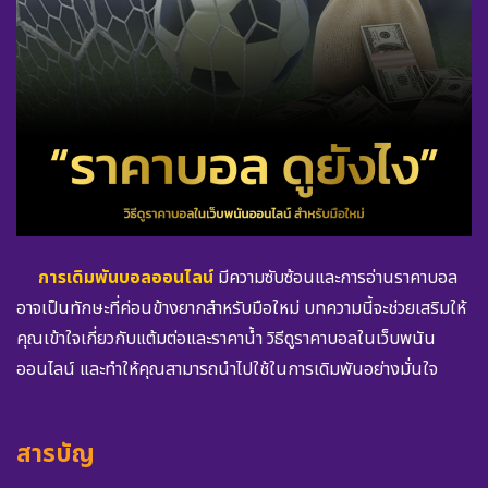
การเดิมพันบอลออนไลน์
มีความซับซ้อนและการอ่าน
ราคาบอล
อาจเป็นทักษะที่ค่อนข้างยากสำหรับมือใหม่ บทความนี้จะช่วยเสริมให้
คุณเข้าใจเกี่ยวกับแต้มต่อและราคาน้ำ วิธีดูราคาบอลใน
เว็บพนัน
ออนไลน์
และทำให้คุณสามารถนำไปใช้ใน
การเดิมพัน
อย่างมั่นใจ
สารบัญ