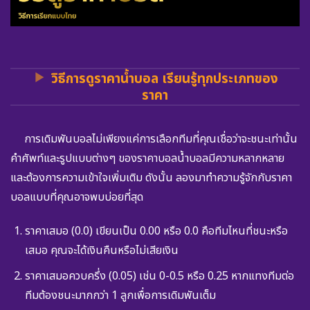
วิธีการดูราคาน้ำบอล เรียนรู้ทุกประเภทของ
ราคา
การเดิมพันบอลไม่เพียงแค่การเลือกทีมที่คุณเชื่อว่าจะชนะเท่านั้น
คำศัพท์และรูปแบบต่างๆ ของราคาบอลน้ำบอลมีความหลากหลาย
และต้องการความเข้าใจเพิ่มเติม ดังนั้น ลองมาทำความรู้จักกับราคา
บอลแบบที่คุณอาจพบบ่อยที่สุด
ราคาเสมอ (0.0) เขียนเป็น 0.00 หรือ 0.0 คือทีมไหนที่ชนะหรือ
เสมอ คุณจะได้เงินคืนหรือไม่เสียเงิน
ราคาเสมอควบครึ่ง (0.05) เช่น 0-0.5 หรือ 0.25 หากแทงทีมต่อ
ทีมต้องชนะมากกว่า 1 ลูกเพื่อการเดิมพันเต็ม