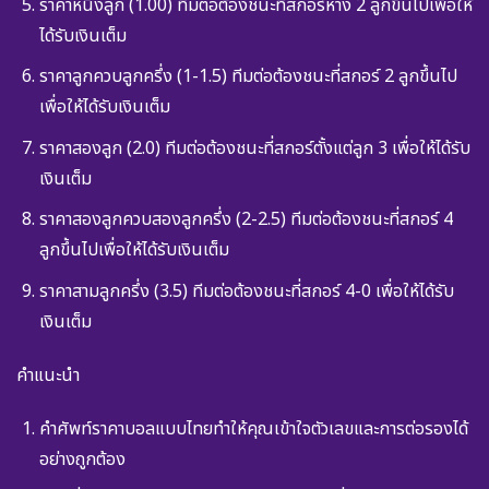
ราคาหนึ่งลูก (1.00) ทีมต่อต้องชนะที่สกอร์ห่าง 2 ลูกขึ้นไปเพื่อให้
ได้รับเงินเต็ม
ราคาลูกควบลูกครึ่ง (1-1.5) ทีมต่อต้องชนะที่สกอร์ 2 ลูกขึ้นไป
เพื่อให้ได้รับเงินเต็ม
ราคาสองลูก (2.0) ทีมต่อต้องชนะที่สกอร์ตั้งแต่ลูก 3 เพื่อให้ได้รับ
เงินเต็ม
ราคาสองลูกควบสองลูกครึ่ง (2-2.5) ทีมต่อต้องชนะที่สกอร์ 4
ลูกขึ้นไปเพื่อให้ได้รับเงินเต็ม
ราคาสามลูกครึ่ง (3.5) ทีมต่อต้องชนะที่สกอร์ 4-0 เพื่อให้ได้รับ
เงินเต็ม
คำแนะนำ
คำศัพท์ราคาบอลแบบไทยทำให้คุณเข้าใจตัวเลขและการต่อรองได้
อย่างถูกต้อง