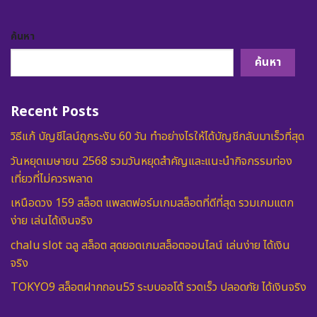
ค้นหา
ค้นหา
Recent Posts
วิธีแก้ บัญชีไลน์ถูกระงับ 60 วัน ทำอย่างไรให้ได้บัญชีกลับมาเร็วที่สุด
วันหยุดเมษายน 2568 รวมวันหยุดสำคัญและแนะนำกิจกรรมท่อง
เที่ยวที่ไม่ควรพลาด
เหนือดวง 159 สล็อต แพลตฟอร์มเกมสล็อตที่ดีที่สุด รวมเกมแตก
ง่าย เล่นได้เงินจริง
chalu slot ฉลู สล็อต สุดยอดเกมสล็อตออนไลน์ เล่นง่าย ได้เงิน
จริง
TOKYO9 สล็อตฝากถอน5วิ ระบบออโต้ รวดเร็ว ปลอดภัย ได้เงินจริง