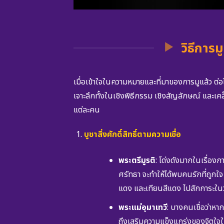
วิธีการ
เมื่อเข้าใจในความหมายและที่มาของการมูแล้ว ต่อ
เจาะลึกทั้งในเชิงพิธีกรรม เชิงสัญลักษณ์ และเคล
แต่ละคน
บูชาสิ่งศักดิ์สิทธิ์ตามความเชื่อ
พระตรีมูรติ
: โด่งดังมากในเรื่องก
ศรัทธา จะทำให้ได้พบคนรักที่ถูกใ
แดง และเทียนสีแดง ไปสักการะในวั
พระแม่อุมาเทวี
: บางคนเชื่อว่าหา
ถึงเสริมความแข็งแกร่งของจิตใจให้