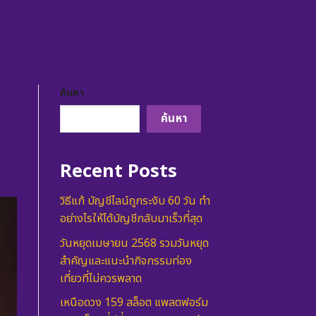
ค้นหา
ค้นหา
Recent Posts
วิธีแก้ บัญชีไลน์ถูกระงับ 60 วัน ทำ
อย่างไรให้ได้บัญชีกลับมาเร็วที่สุด
วันหยุดเมษายน 2568 รวมวันหยุด
สำคัญและแนะนำกิจกรรมท่อง
เที่ยวที่ไม่ควรพลาด
เหนือดวง 159 สล็อต แพลตฟอร์ม