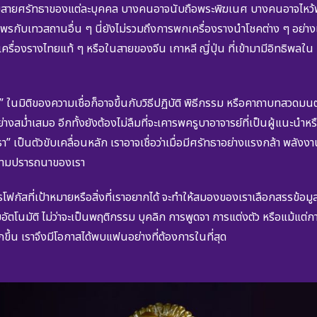
ตามสายศรัทธาของแต่ละบุคคล บางคนอาจนับถือพระพิฆเนศ บางคนอาจไหว้
อพรกับเทวสถานอื่น ๆ นี่ยังไม่รวมถึงการพกเครื่องรางนำโชคต่าง ๆ อย่าง
่เครื่องรางไทยแท้ ๆ หรือในสายของจีน เกาหลี ญี่ปุ่น ที่เข้ามามีอิทธิพลใน
” ในมิติของความเชื่อก็อาจขึ้นกับวิธีปฏิบัติ พิธีกรรม หรือคาถาบทสวดมนต์
งสม่ำเสมอ อีกทั้งยังต้องไม่ลืมที่จะเคารพครูบาอาจารย์ที่เป็นผู้แนะนำหรื
า” เป็นตัวขับเคลื่อนหลัก เราอาจเชื่อว่าเมื่อมีศรัทธาอย่างแรงกล้า พลังงาน
วามปรารถนาของเรา
ารโฟกัสที่เป้าหมายหรือสิ่งที่เราอยากได้ จะทำให้สมองของเราเลือกสรรข้อมู
ตโนมัติ ไม่ว่าจะเป็นพฤติกรรม บุคลิก การพูดจา การแต่งตัว หรือแม้แต่ก
ขึ้น เราจึงมีโอกาสได้พบแฟนอย่างที่ต้องการในที่สุด