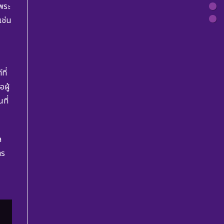
พระ
เช่น
ที่
อผู้
ที่
ล
าร