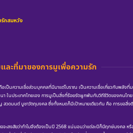
มรักสมหวัง
ละที่มาของการมูเพื่อความรัก
” ถือเป็นความเชื่อส่วนบุคคลที่มีมาแต่โบราณ เป็นความเชื่อเกี่ยวกับพลังที่
ารถนา ในประเทศไทยเอง การมูเป็นสิ่งที่ร้อยรัดผูกพันกับวิถีชีวิตของคนไท
สวดมนต์ บูชาวัตถุมงคล ซึ่งทั้งหมดก็มีเป้าหมายเดียวกัน คือ การขอสิ่งด
าจจะสงสัยว่าทำไมจึงต้องเป็นปี 2568 แน่นอนว่าแต่ละปีก็มีฤกษ์มงคล หรื