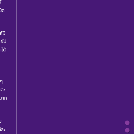
้
ัติ
้มี
ย์มี
ได้
 ๆ
และ
กมาก
บ
่ละ