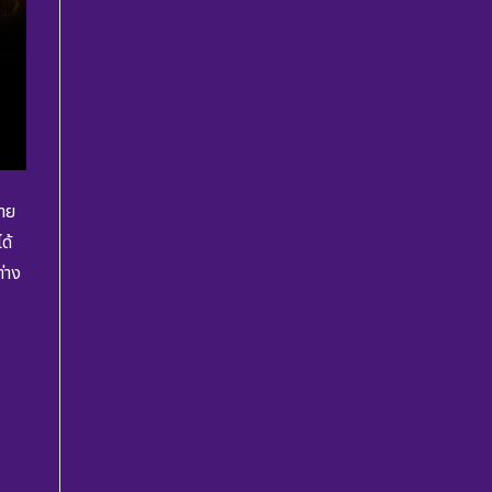
ลาย
ด้
่าง