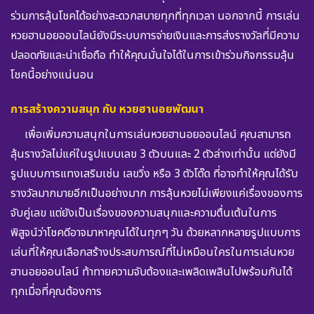
ร่วมการลุ้นโชคได้อย่างสะดวกสบายทุกที่ทุกเวลา นอกจากนี้ การเล่น
หวยฮานอยออนไลน์ยังมีระบบการจ่ายเงินและการส่งรางวัลที่มีความ
ปลอดภัยและน่าเชื่อถือ ทำให้คุณมั่นใจได้ในการเข้าร่วมกิจกรรมลุ้น
โชคนี้อย่างแน่นอน
การสร้างความสนุก กับ หวยฮานอยพัฒนา
เพื่อเพิ่มความสนุกในการเล่นหวยฮานอยออนไลน์ คุณสามารถ
ลุ้นรางวัลไม่แค่ในรูปแบบเลข 3 ตัวบนและ 2 ตัวล่างเท่านั้น แต่ยังมี
รูปแบบการแทงเสริมเช่น เลขวิ่ง หรือ 3 ตัวโต๊ด ที่อาจทำให้คุณได้รับ
รางวัลมากมายอีกเป็นอย่างมาก การลุ้นหวยไม่เพียงแค่เรื่องของการ
จับคู่เลข แต่ยังเป็นเรื่องของความสนุกและความตื่นเต้นในการ
พิสูจน์ว่าโชคดีอาจมาหาคุณได้ในทุกๆ วัน ด้วยหลากหลายรูปแบบการ
เล่นที่ให้คุณเลือกสร้างประสบการณ์ที่ไม่เหมือนใครในการเล่นหวย
ฮานอยออนไลน์ ท้าทายความจับต้องและเพลิดเพลินไปพร้อมกันได้
ทุกเมื่อที่คุณต้องการ