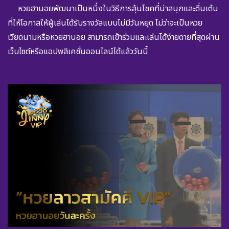
หวยฮานอยพัฒนาเป็นหนึ่งในวิธีการลุ้นโชคที่น่าสนุกและตื่นเต้น
ที่ให้โอกาสให้ผู้เล่นได้รับรางวัลแบบไม่มีวันหยุด ไม่ว่าจะเป็นหวย
เวียดนามหรือหวยฮานอย สามารถเข้าร่วมและเล่นได้ง่ายดายที่สุดผ่าน
เว็บไซต์หรือแอปพลิเคชั่นออนไลน์ได้แล้ววันนี้