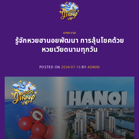
Skip
to
content
บทความ
รู้จักหวยฮานอยพัฒนา การลุ้นโชคด้วย
หวยเวียดนามทุกวัน
POSTED ON
2024-07-16
BY
ADMIN