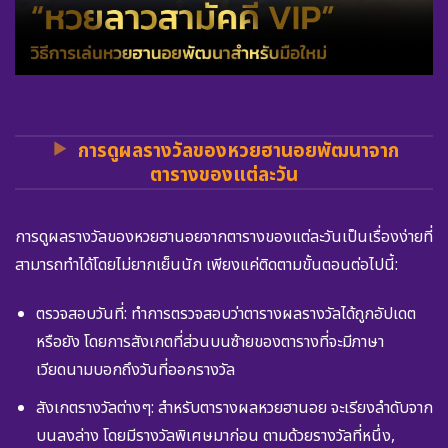
การดูผลรางวัลของหวยฮานอยพัฒนาจาก
ตารางของแต่ละวัน
การดูผลรางวัลของหวยฮานอยจากตารางของแต่ละวันเป็นเรื่องง่ายที่
สามารถทำได้โดยไม่ยากเย็นนัก เพียงแค่ติดตามขั้นตอนต่อไปนี้:
ตรวจสอบวันที่: ทำการตรวจสอบว่าตารางผลรางวัลได้ถูกอัปเดต
หรือยัง โดยการสังเกตที่ส่วนบนซ้ายของตารางที่จะมีภาษา
เวียดนามบอกถึงวันที่ออกรางวัล
สังเกตรางวัลต่างๆ: สำหรับตารางผลหวยฮานอย จะเรียงลำดับจาก
บนลงล่าง โดยมีรางวัลพิเศษมาก่อน ตามด้วยรางวัลที่หนึ่ง,