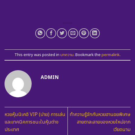
This entry was posted in
บทความ
. Bookmark the
permalink
.
ADMIN
หวยหุ้นนิเคอิ VIP (บ่าย) การเล่น
ทำความรู้จักกับหวยฮานอยพิเศษ
และเทคนิคการชนะในหุ้นต่าง
สายตาละลายของหวยใหม่จาก
ประเทศ
เวียดนาม