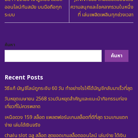
ออนไลน์ทันสมัย บนมือถือทุก
ความสนุกและโชคลาภรวมในหนึ่ง
ระบบ
ที่ เล่นเพลิดเพลินทุกช่วงเวลา
ค้นหา
ค้นหา
Recent Posts
วิธีแก้ บัญชีไลน์ถูกระงับ 60 วัน ทำอย่างไรให้ได้บัญชีกลับมาเร็วที่สุด
วันหยุดเมษายน 2568 รวมวันหยุดสำคัญและแนะนำกิจกรรมท่อง
เที่ยวที่ไม่ควรพลาด
เหนือดวง 159 สล็อต แพลตฟอร์มเกมสล็อตที่ดีที่สุด รวมเกมแตก
ง่าย เล่นได้เงินจริง
chalu slot ฉลู สล็อต สุดยอดเกมสล็อตออนไลน์ เล่นง่าย ได้เงิน