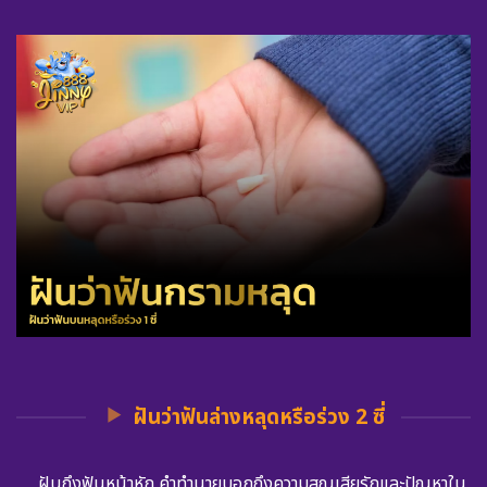
ฝันว่าฟันล่างหลุดหรือร่วง 2 ซี่
ฝันถึงฟันหน้าหัก คำทำนายบอกถึงความสูญเสียรักและปัญหาใน