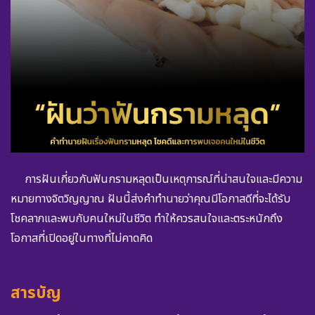
การฝันเกี่ยวกับฟันกรามหลุดเป็นเหตุการณ์ที่น่าสนใจและมีความ
หมายทางจิตวิญญาณ ฝันนี้ส่งคำทำนายว่าคุณมีโอกาสดีที่จะได้รับ
โชคลาภและพบกับคนใหม่ในชีวิต ทำให้ควรสนใจและตระหนักถึง
โอกาสที่เปิดอยู่ในทางที่ไม่คาดคิด
สารบัญ