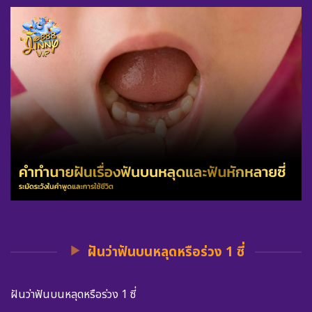
ฝันว่าฟันบนหลุดหรือร่วง 1 ซี่
ฝันว่าฟันบนหลุดหรือร่วง 1 ซี่