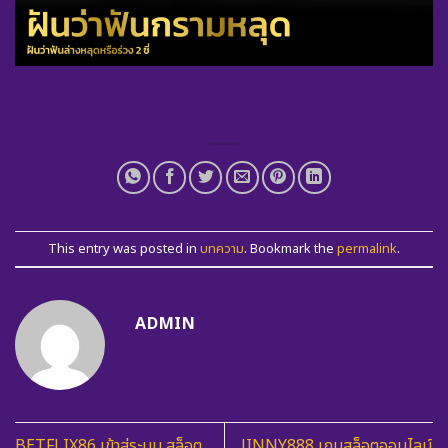
This entry was posted in
บทความ
. Bookmark the
permalink
.
ADMIN
BETFLIX86 เข้าสู่ระบบ สล็อต
JINNY888 เกมสล็อตออนไลน์