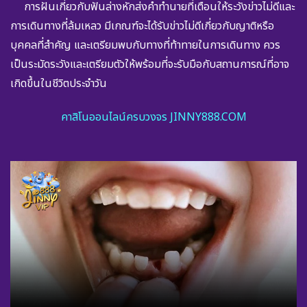
การฝันเกี่ยวกับฟันล่างหักส่งคำทำนายที่เตือนให้ระวังข่าวไม่ดีและ
การเดินทางที่ล้มเหลว มีเกณฑ์จะได้รับข่าวไม่ดีเกี่ยวกับญาติหรือ
บุคคลที่สำคัญ และเตรียมพบกับทางที่ท้าทายในการเดินทาง ควร
เป็นระมัดระวังและเตรียมตัวให้พร้อมที่จะรับมือกับสถานการณ์ที่อาจ
เกิดขึ้นในชีวิตประจำวัน
คาสิโนออนไลน์ครบวงจร JINNY888.COM