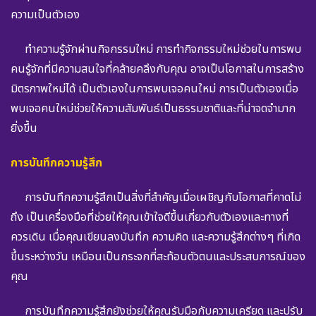
ความเป็นตัวเอง
ทำความรู้จักผ่านกิจกรรมใหม่ การทำกิจกรรมใหม่ช่วยในการพบ
คนรู้จักที่มีความสนใจที่คล้ายคลึงกับคุณ อาจเป็นโอกาสในการสร้าง
มิตรภาพใหม่ได้ เป็นตัวเองในการพบเจอคนใหม่ การเป็นตัวเองเมื่อ
พบเจอคนใหม่ช่วยให้ความสัมพันธ์เป็นธรรมชาติและที่น่าจดจำมาก
ยิ่งขึ้น
การบันทึกความรู้สึก
การบันทึกความรู้สึกเป็นสิ่งที่สำคัญเมื่อเผชิญกับโอกาสที่คาดไม่
ถึง เป็นเครื่องมือที่ช่วยให้คุณเข้าใจดีขึ้นเกี่ยวกับตัวเองและทางที่
ควรเดิน เมื่อคุณเขียนลงบันทึก ความคิด และความรู้สึกต่างๆ ที่เกิด
ขึ้นระหว่างวัน เหมือนเป็นกระจกที่สะท้อนตัวตนและประสบการณ์ของ
คุณ
การบันทึกความรู้สึกยังช่วยให้คุณรับมือกับความเครียด และปรับ