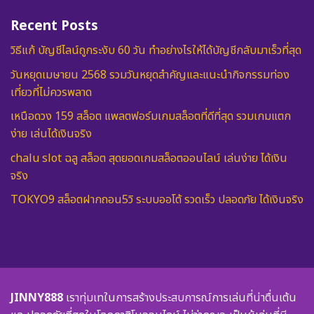
Recent Posts
วิธีแก้ บัญชีไลน์ถูกระงับ 60 วัน ทำอย่างไรให้ได้บัญชีกลับมาเร็วที่สุด
วันหยุดเมษายน 2568 รวมวันหยุดสำคัญและแนะนำกิจกรรมท่อง
เที่ยวที่ไม่ควรพลาด
เหนือดวง 159 สล็อต แพลตฟอร์มเกมสล็อตที่ดีที่สุด รวมเกมแตก
ง่าย เล่นได้เงินจริง
chalu slot ฉลู สล็อต สุดยอดเกมสล็อตออนไลน์ เล่นง่าย ได้เงิน
จริง
TOKYO9 สล็อตฝากถอน5วิ ระบบออโต้ รวดเร็ว ปลอดภัย ได้เงินจริง
JINNY888
เราทุ่มเทในการสร้างประสบการณ์การเล่นที่น่าตื่นเต้น