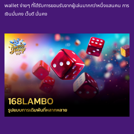
wallet ง่ายๆ ที่ได้รับการยอมรับจากผู้เล่นมากกว่าหนึ่งแสนคน การ
เงินมั่นคง เว็บดี มั่นคง