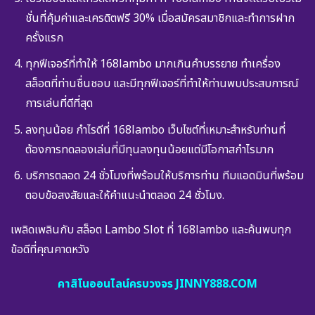
ชั่นที่คุ้มค่าและเครดิตฟรี 30% เมื่อสมัครสมาชิกและทำการฝาก
ครั้งแรก
ทุกฟีเจอร์ที่ทำให้ 168lambo มากเกินคำบรรยาย ทำเครื่อง
สล็อตที่ท่านชื่นชอบ และมีทุกฟีเจอร์ที่ทำให้ท่านพบประสบการณ์
การเล่นที่ดีที่สุด
ลงทุนน้อย กำไรดีที่ 168lambo เว็บไซต์ที่เหมาะสำหรับท่านที่
ต้องการทดลองเล่นที่มีทุนลงทุนน้อยแต่มีโอกาสกำไรมาก
บริการตลอด 24 ชั่วโมงที่พร้อมให้บริการท่าน ทีมแอดมินที่พร้อม
ตอบข้อสงสัยและให้คำแนะนำตลอด 24 ชั่วโมง.
เพลิดเพลินกับ สล็อต Lambo Slot ที่ 168lambo และค้นพบทุก
ข้อดีที่คุณคาดหวัง
คาสิโนออนไลน์ครบวงจร JINNY888.COM