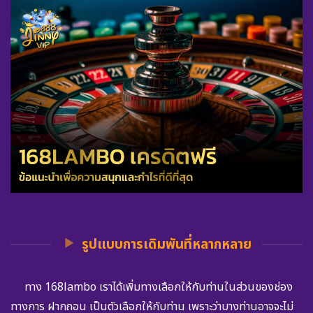
รูปแบบการเดิมพันที่หลากหลาย
ทาง 168lambo เราได้เพิ่มทางเลือกให้กับท่านในส่วนของช่อง
ทางการ ฝากถอน เป็นตัวเลือกให้กับท่าน เพราะว่าบางท่านอาจจะไม่