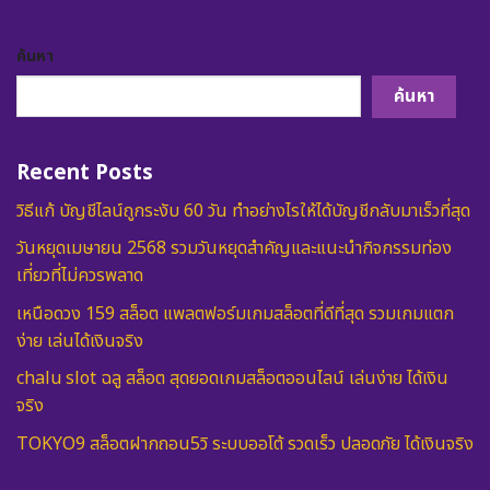
ค้นหา
ค้นหา
Recent Posts
วิธีแก้ บัญชีไลน์ถูกระงับ 60 วัน ทำอย่างไรให้ได้บัญชีกลับมาเร็วที่สุด
วันหยุดเมษายน 2568 รวมวันหยุดสำคัญและแนะนำกิจกรรมท่อง
เที่ยวที่ไม่ควรพลาด
เหนือดวง 159 สล็อต แพลตฟอร์มเกมสล็อตที่ดีที่สุด รวมเกมแตก
ง่าย เล่นได้เงินจริง
chalu slot ฉลู สล็อต สุดยอดเกมสล็อตออนไลน์ เล่นง่าย ได้เงิน
จริง
TOKYO9 สล็อตฝากถอน5วิ ระบบออโต้ รวดเร็ว ปลอดภัย ได้เงินจริง