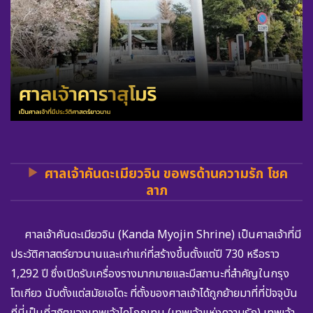
ศาลเจ้าคันดะเมียวจิน ขอพรด้านความรัก โชค
ลาภ
ศาลเจ้าคันดะเมียวจิน (Kanda Myojin Shrine) เป็นศาลเจ้าที่มี
ประวัติศาสตร์ยาวนานและเก่าแก่ที่สร้างขึ้นตั้งแต่ปี 730 หรือราว
1,292 ปี ซึ่งเปิดรับเครื่องรางมากมายและมีสถานะที่สำคัญในกรุง
โตเกียว นับตั้งแต่สมัยเอโดะ ที่ตั้งของศาลเจ้าได้ถูกย้ายมาที่ที่ปัจจุบัน
ที่นี่เป็นที่สถิตของเทพเจ้าไดโกกุเทน (เทพเจ้าแห่งความรัก) เทพเจ้า