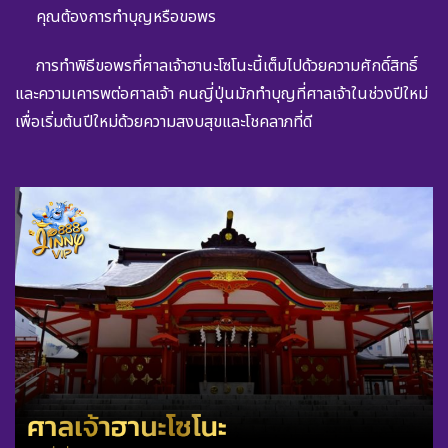
คุณต้องการทำบุญหรือขอพร
การทำพิธีขอพรที่ศาลเจ้าฮานะโซโนะนี้เต็มไปด้วยความศักดิ์สิทธิ์
และความเคารพต่อศาลเจ้า คนญี่ปุ่นมักทำบุญที่ศาลเจ้าในช่วงปีใหม่
เพื่อเริ่มต้นปีใหม่ด้วยความสงบสุขและโชคลาภที่ดี