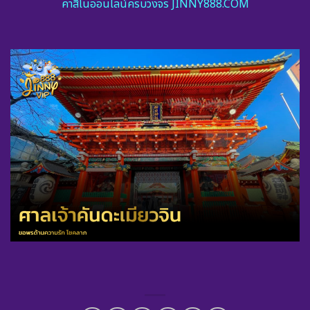
คาสิโนออนไลน์ครบวงจร JINNY888.COM