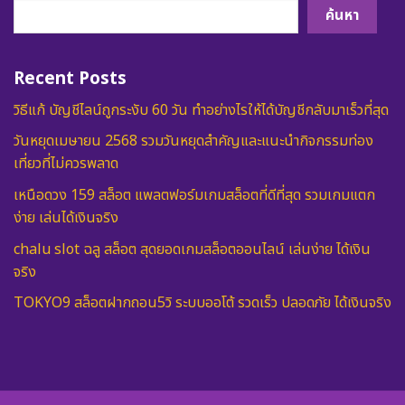
ค้นหา
Recent Posts
วิธีแก้ บัญชีไลน์ถูกระงับ 60 วัน ทำอย่างไรให้ได้บัญชีกลับมาเร็วที่สุด
วันหยุดเมษายน 2568 รวมวันหยุดสำคัญและแนะนำกิจกรรมท่อง
เที่ยวที่ไม่ควรพลาด
เหนือดวง 159 สล็อต แพลตฟอร์มเกมสล็อตที่ดีที่สุด รวมเกมแตก
ง่าย เล่นได้เงินจริง
chalu slot ฉลู สล็อต สุดยอดเกมสล็อตออนไลน์ เล่นง่าย ได้เงิน
จริง
TOKYO9 สล็อตฝากถอน5วิ ระบบออโต้ รวดเร็ว ปลอดภัย ได้เงินจริง