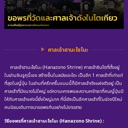
ศาลเจ้าฮานะโซโนะ
ศาลเจ้าฮานะโซโนะ (Hanazono Shrine) ศาลเจ้าชินโตที่ตั้งอยู่
ในย่านชินจูกุนี้เอง สร้างขึ้นในสมัยเอะโดะ เป็นอีก 1 ศาลเจ้าที่เก่าแก่
ที่สุดในญี่ปุ่น ในย่านที่ครึกครื้นแบนนี้ก็มีศาลเจ้าดังแฝงตัวอยู่ เป็น
ศาลเจ้าที่มีขนาดไม่ใหญ่ แต่ความเคารพและความศรัทธาที่คนญี่ปุ่นมี
ให้กับศาลเจ้าแห่งนี้ยิ่งใหญ่มาก ที่นี่ยังเป็นอีกศาลเจ้าที่ในช่วงปีใหม่
คนนิยมเดินทางมาขอพรกันอย่างไม่ขาดสาย
วิธีขอพรที่ศาลเจ้าฮานะโซโนะ (Hanazono Shrine) :